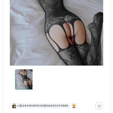
v1|269418489540|868429599888