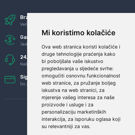
Brza i sigurna dostava
Već za nekoliko dana kod vas
Mi koristimo kolačiće
Garancija u povrat novaca
Jednostavno pravilo: Roba za novac
Ova web stranica koristi kolačiće i
druge tehnologije praćenja kako
24/7 odlična podrška
bi poboljšala vaše iskustvo
Naši agenti uvijek na raspolaganju
pregledavanja u sljedeće svrhe:
omogućiti osnovnu funkcionalnost
Sigurno obročno plaćanje
web stranice
,
za pružanje boljeg
Do 24 rata bez kamata
iskustva na web stranici
,
za
mjerenje vašeg interesa za naše
proizvode i usluge i za
personalizaciju marketinških
interakcija
,
za isporuku oglasa koji
su relevantniji za vas
.