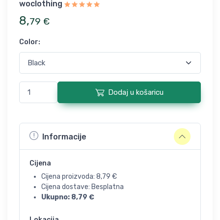
woclothing
8
,
79
€
Color
:
Dodaj u košaricu
Informacije
Cijena
Cijena proizvoda:
8,79
€
Cijena dostave: Besplatna
Ukupno:
8,79
€
Lokacija