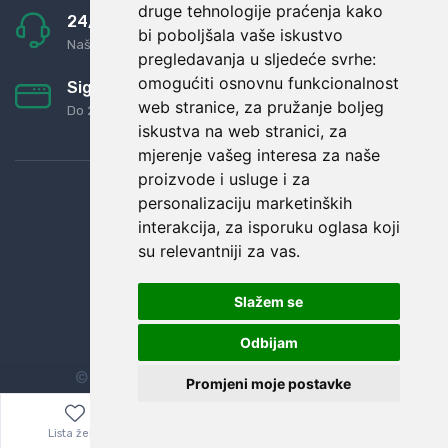
druge tehnologije praćenja kako
24/7 odlična podrška
bi poboljšala vaše iskustvo
Naši agenti uvijek na raspolaganju
pregledavanja u sljedeće svrhe:
omogućiti osnovnu funkcionalnost
Sigurno obročno plaćanje
web stranice
,
za pružanje boljeg
Do 24 rata bez kamata
iskustva na web stranici
,
za
mjerenje vašeg interesa za naše
proizvode i usluge i za
personalizaciju marketinških
interakcija
,
za isporuku oglasa koji
su relevantniji za vas
.
Slažem se
Odbijam
© Sva prava zadržana.
Dopi grupa d.o.o.
Promjeni moje postavke
Lista želja
Izbornik
0,00
€