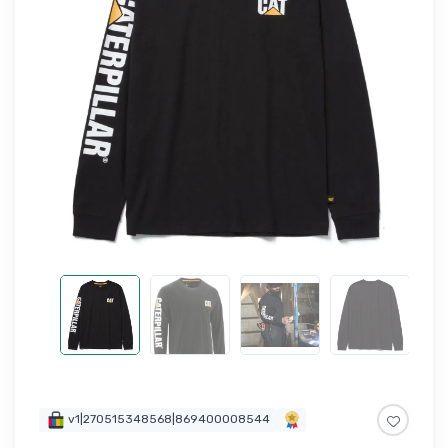
v1|270515348568|869400008544