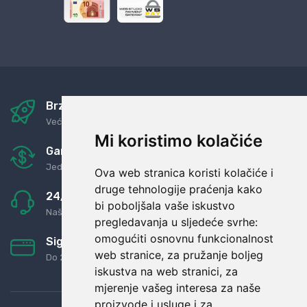
Brza i sigurna dostava
Već za nekoliko dana kod vas
Mi koristimo kolačiće
Garancija u povrat novaca
Jednostavno pravilo: Roba za novac
Ova web stranica koristi kolačiće i
druge tehnologije praćenja kako
24/7 odlična podrška
bi poboljšala vaše iskustvo
Naši agenti uvijek na raspolaganju
pregledavanja u sljedeće svrhe:
omogućiti osnovnu funkcionalnost
Sigurno obročno plaćanje
web stranice
,
za pružanje boljeg
Do 24 rata bez kamata
iskustva na web stranici
,
za
mjerenje vašeg interesa za naše
proizvode i usluge i za