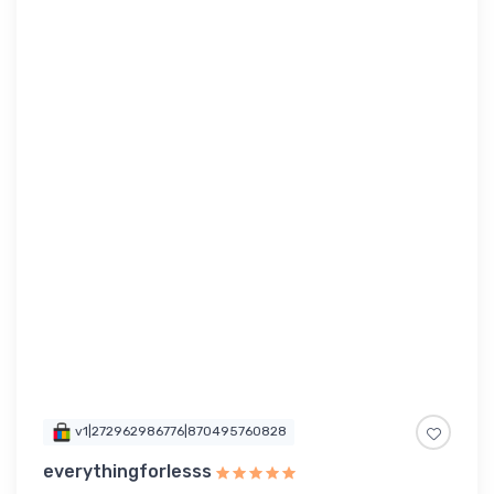
v1|272962986776|870495760828
everythingforlesss