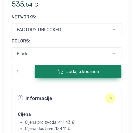
535
,
54
€
NETWORKS
:
COLORS
:
Dodaj u košaricu
Informacije
Cijena
Cijena proizvoda:
411,43
€
Cijena dostave:
124,11
€