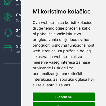
Već za nekoliko dana kod vas
Mi koristimo kolačiće
Garancija u povrat novaca
Jednostavno pravilo: Roba za novac
Ova web stranica koristi kolačiće i
druge tehnologije praćenja kako
24/7 odlična podrška
bi poboljšala vaše iskustvo
Naši agenti uvijek na raspolaganju
pregledavanja u sljedeće svrhe:
omogućiti osnovnu funkcionalnost
Sigurno obročno plaćanje
web stranice
,
za pružanje boljeg
Do 24 rata bez kamata
iskustva na web stranici
,
za
mjerenje vašeg interesa za naše
proizvode i usluge i za
personalizaciju marketinških
interakcija
,
za isporuku oglasa koji
su relevantniji za vas
.
Slažem se