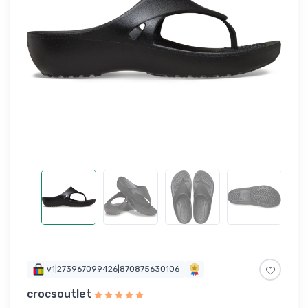
v1|273967099426|870875630106
crocsoutlet