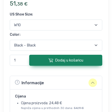
51
,
38
€
US Shoe Size
:
Color
:
Dodaj u košaricu
Informacije
Cijena
Cijena proizvoda:
24,48
€
Najniža cijena u prethodnih 30 dana:
54,11
€