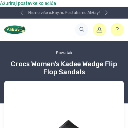
Ažuriraj postavke kolačića
Nismo više e.Bay.hr. Postali smo AliBay!
Povratak
Crocs Women's Kadee Wedge Flip
Flop Sandals