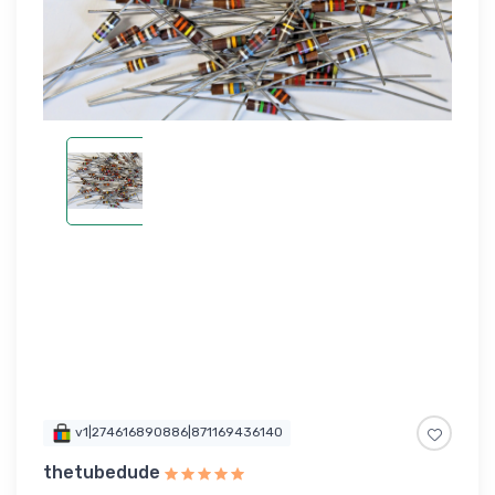
v1|274616890886|871169436140
thetubedude