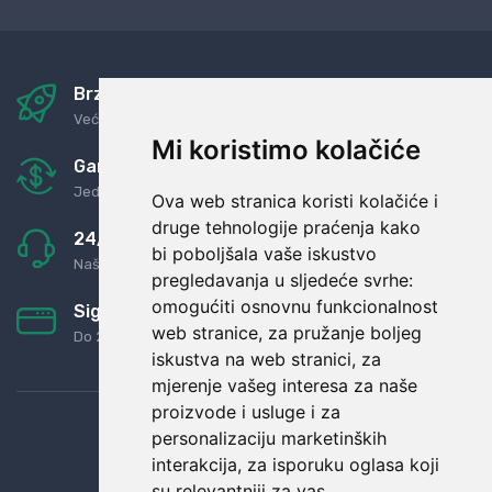
Brza i sigurna dostava
Već za nekoliko dana kod vas
Mi koristimo kolačiće
Garancija u povrat novaca
Jednostavno pravilo: Roba za novac
Ova web stranica koristi kolačiće i
druge tehnologije praćenja kako
24/7 odlična podrška
bi poboljšala vaše iskustvo
Naši agenti uvijek na raspolaganju
pregledavanja u sljedeće svrhe:
omogućiti osnovnu funkcionalnost
Sigurno obročno plaćanje
web stranice
,
za pružanje boljeg
Do 24 rata bez kamata
iskustva na web stranici
,
za
mjerenje vašeg interesa za naše
proizvode i usluge i za
personalizaciju marketinških
interakcija
,
za isporuku oglasa koji
su relevantniji za vas
.