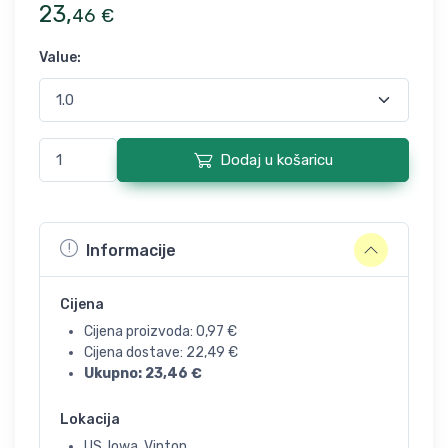
23
,
46
€
Value
:
Dodaj u košaricu
Informacije
Cijena
Cijena proizvoda:
0,97
€
Cijena dostave:
22,49
€
Ukupno:
23,46
€
Lokacija
US, Iowa, Vinton