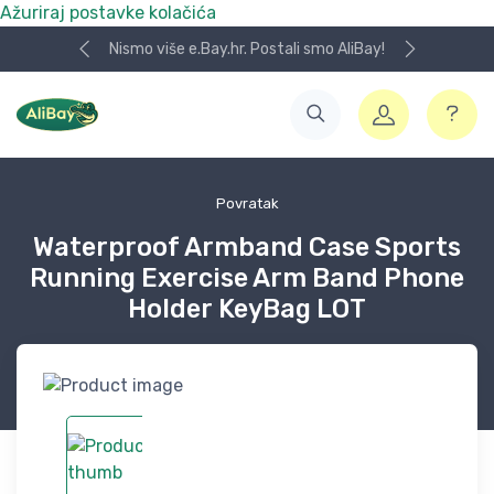
Ažuriraj postavke kolačića
Nismo više e.Bay.hr. Postali smo AliBay!
Povratak
Waterproof Armband Case Sports
Running Exercise Arm Band Phone
Holder KeyBag LOT