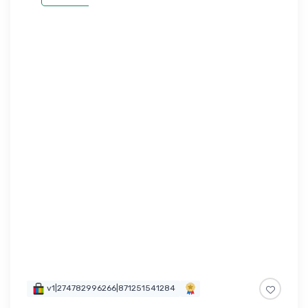
v1|274782996266|871251541284