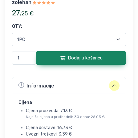
zolehan
27
,
25
€
QTY
:
Dodaj u košaricu
Informacije
Cijena
Cijena proizvoda:
7,13
€
Najniža cijena u prethodnih 30 dana:
26,03
€
Cijena dostave:
16,73
€
Uvozni troškovi:
3,39
€