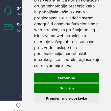
Ova web stranica koristi kolačiće i
druge tehnologije praćenja kako
24/7 odlična podrška
bi poboljšala vaše iskustvo
Naši agenti uvijek na raspolaganju
pregledavanja u sljedeće svrhe:
omogućiti osnovnu funkcionalnost
Sigurno obročno plaćanje
web stranice
,
za pružanje boljeg
Do 24 rata bez kamata
iskustva na web stranici
,
za
mjerenje vašeg interesa za naše
proizvode i usluge i za
personalizaciju marketinških
interakcija
,
za isporuku oglasa koji
su relevantniji za vas
.
Slažem se
Odbijam
© Sva prava zadržana.
Dopi grupa d.o.o.
Promjeni moje postavke
Lista želja
Izbornik
0,00
€