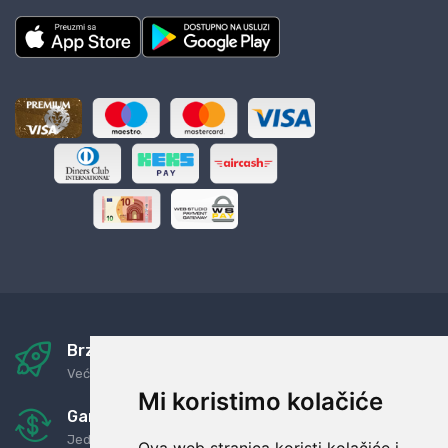
Brza i sigurna dostava
Već za nekoliko dana kod vas
Mi koristimo kolačiće
Garancija u povrat novaca
Jednostavno pravilo: Roba za novac