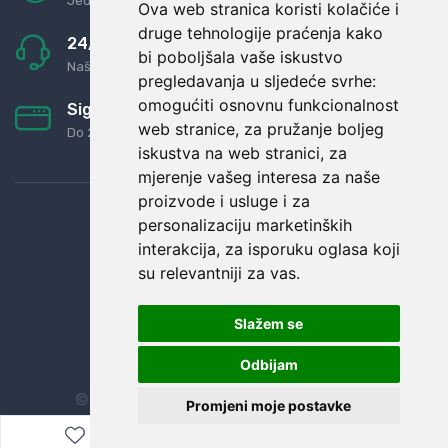
Jednostavno pravilo: Roba za novac
Ova web stranica koristi kolačiće i
druge tehnologije praćenja kako
24/7 odlična podrška
bi poboljšala vaše iskustvo
Naši agenti uvijek na raspolaganju
pregledavanja u sljedeće svrhe:
omogućiti osnovnu funkcionalnost
Sigurno obročno plaćanje
web stranice
,
za pružanje boljeg
Do 24 rata bez kamata
iskustva na web stranici
,
za
mjerenje vašeg interesa za naše
proizvode i usluge i za
personalizaciju marketinških
interakcija
,
za isporuku oglasa koji
su relevantniji za vas
.
Slažem se
Odbijam
© Sva prava zadržana.
Dopi grupa d.o.o.
Promjeni moje postavke