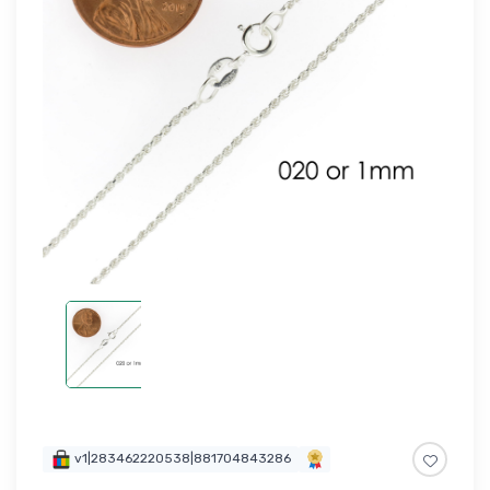
v1|283462220538|881704843286