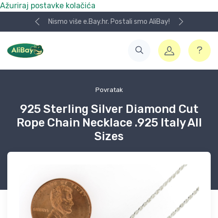
Ažuriraj postavke kolačića
Nismo više e.Bay.hr. Postali smo AliBay!
Povratak
925 Sterling Silver Diamond Cut
Rope Chain Necklace .925 Italy All
Sizes