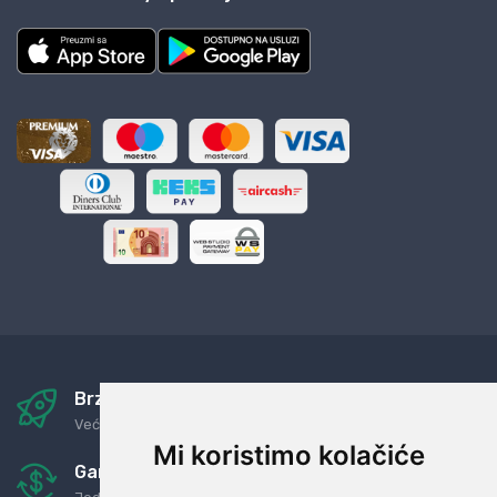
Brza i sigurna dostava
Već za nekoliko dana kod vas
Mi koristimo kolačiće
Garancija u povrat novaca