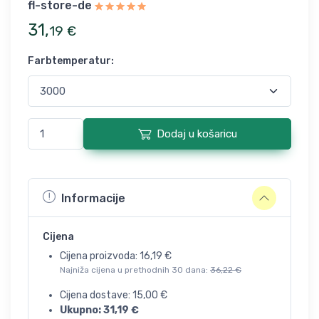
fl-store-de
31
,
19
€
Farbtemperatur
:
Dodaj u košaricu
Informacije
Cijena
Cijena proizvoda:
16,19
€
Najniža cijena u prethodnih 30 dana:
36,22
€
Cijena dostave:
15,00
€
Ukupno:
31,19
€