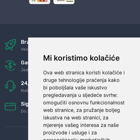
Brza i sigurna dostava
Već za nekoliko dana kod vas
Mi koristimo kolačiće
Garancija u povrat novaca
Jednostavno pravilo: Roba za novac
Ova web stranica koristi kolačiće i
druge tehnologije praćenja kako
24/7 odlična podrška
bi poboljšala vaše iskustvo
Naši agenti uvijek na raspolaganju
pregledavanja u sljedeće svrhe:
omogućiti osnovnu funkcionalnost
Sigurno obročno plaćanje
web stranice
,
za pružanje boljeg
Do 24 rata bez kamata
iskustva na web stranici
,
za
mjerenje vašeg interesa za naše
proizvode i usluge i za