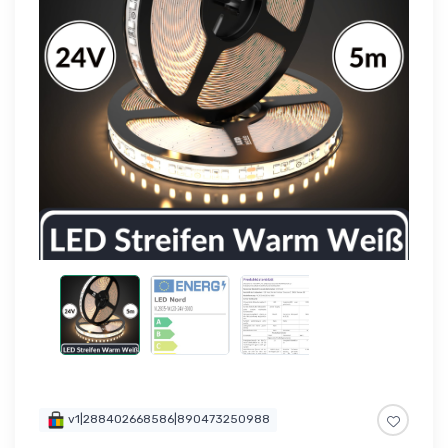
v1|288402668586|890473250988