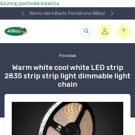
Ažuriraj postavke kolačića
Nismo više e.Bay.hr. Postali smo AliBay!
Povratak
Warm white cool white LED strip
2835 strip strip light dimmable light
chain