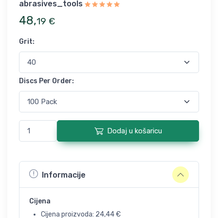
abrasives_tools
48
,
19
€
Grit
:
Discs Per Order
:
Dodaj u košaricu
Informacije
Cijena
Cijena proizvoda:
24,44
€