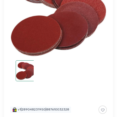
v1|289048231950|887610032328