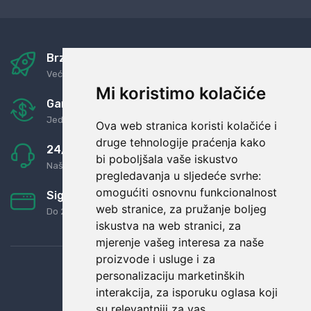
Brza i sigurna dostava
Već za nekoliko dana kod vas
Mi koristimo kolačiće
Garancija u povrat novaca
Jednostavno pravilo: Roba za novac
Ova web stranica koristi kolačiće i
druge tehnologije praćenja kako
24/7 odlična podrška
bi poboljšala vaše iskustvo
Naši agenti uvijek na raspolaganju
pregledavanja u sljedeće svrhe:
omogućiti osnovnu funkcionalnost
Sigurno obročno plaćanje
web stranice
,
za pružanje boljeg
Do 24 rata bez kamata
iskustva na web stranici
,
za
mjerenje vašeg interesa za naše
proizvode i usluge i za
personalizaciju marketinških
interakcija
,
za isporuku oglasa koji
su relevantniji za vas
.