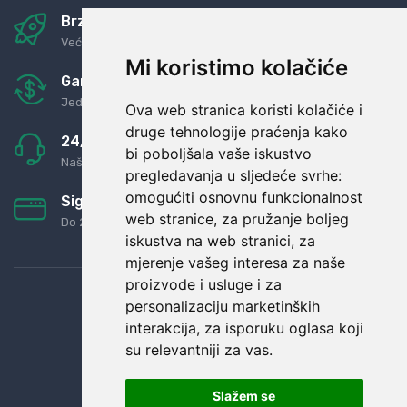
Brza i sigurna dostava
Već za nekoliko dana kod vas
Mi koristimo kolačiće
Garancija u povrat novaca
Jednostavno pravilo: Roba za novac
Ova web stranica koristi kolačiće i
druge tehnologije praćenja kako
24/7 odlična podrška
bi poboljšala vaše iskustvo
Naši agenti uvijek na raspolaganju
pregledavanja u sljedeće svrhe:
omogućiti osnovnu funkcionalnost
Sigurno obročno plaćanje
web stranice
,
za pružanje boljeg
Do 24 rata bez kamata
iskustva na web stranici
,
za
mjerenje vašeg interesa za naše
proizvode i usluge i za
personalizaciju marketinških
interakcija
,
za isporuku oglasa koji
su relevantniji za vas
.
Slažem se