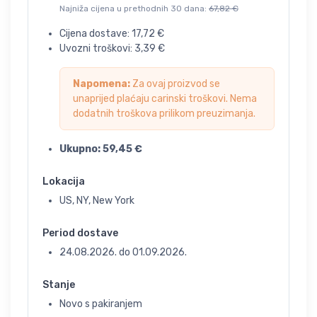
Najniža cijena u prethodnih 30 dana:
67,82
€
Cijena dostave:
17,72
€
Uvozni troškovi:
3,39
€
Napomena:
Za ovaj proizvod se
unaprijed plaćaju carinski troškovi. Nema
dodatnih troškova prilikom preuzimanja.
Ukupno:
59,45
€
Lokacija
US, NY, New York
Period dostave
24.08.2026.
do
01.09.2026.
Stanje
Novo s pakiranjem