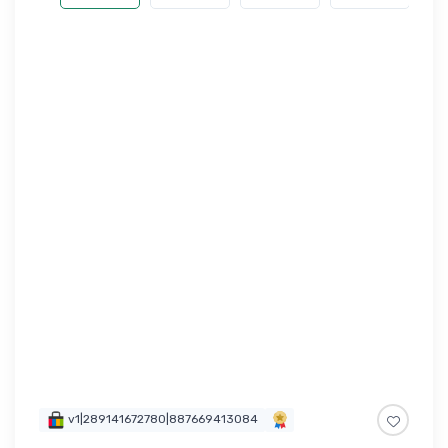
v1|289141672780|887669413084