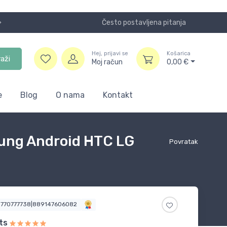
Često postavljena pitanja
Koristite
Hej, prijavi se
Košarica
raži
Moj račun
0,00
€
e
Blog
O nama
Kontakt
sung Android HTC LG
Povratak
0770777738|889147606082
ts