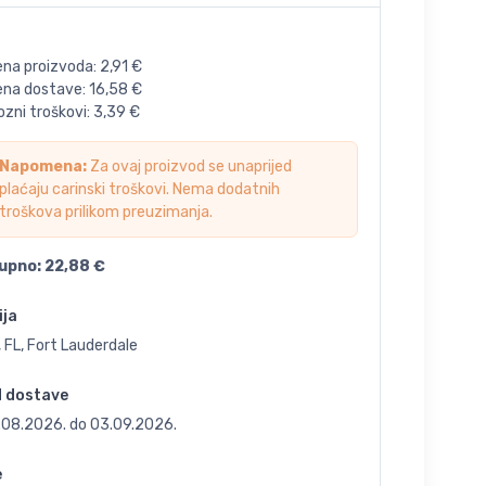
ena proizvoda:
2,91
€
jena dostave:
16,58
€
zni troškovi:
3,39
€
Napomena:
Za ovaj proizvod se unaprijed
plaćaju carinski troškovi. Nema dodatnih
troškova prilikom preuzimanja.
upno:
22,88
€
ija
 FL, Fort Lauderdale
d dostave
.08.2026.
do
03.09.2026.
e