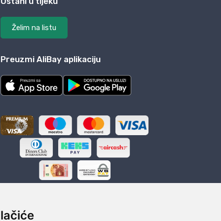
Ostani u tijeku
Želim na listu
Preuzmi AliBay aplikaciju
lačiće