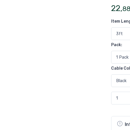
22
,
8
Item Len
Pack
:
Cable Co
In