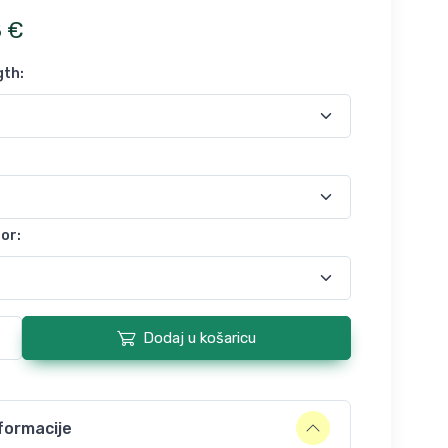
8
€
gth
:
lor
:
Dodaj u košaricu
formacije