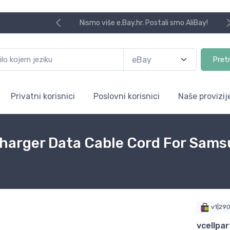
Nismo više e.Bay.hr. Postali smo AliBay!
Pret
Privatni korisnici
Poslovni korisnici
Naše provizij
Charger Data Cable Cord For Sam
v1|29
vcellpar