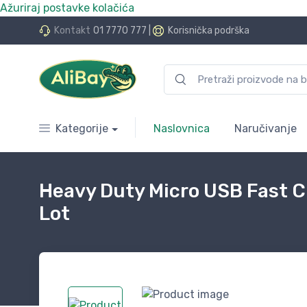
Ažuriraj postavke kolačića
do 24 rate bez kamata
Kontakt
01 7770 777
|
Korisnička podrška
Kategorije
Naslovnica
Naručivanje
Heavy Duty Micro USB Fast 
Lot