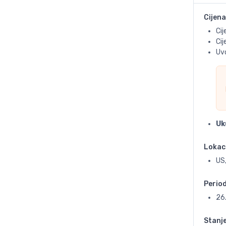
Cijena
Cij
Ci
Uvo
Uk
Lokac
US,
Perio
26
Stanj