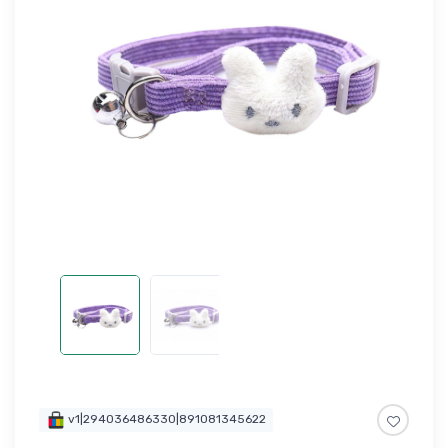
v1|294036486330|891081345622