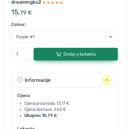
dreamingku2
15
,
79
€
Colour
:
Dodaj u košaricu
Informacije
Cijena
Cijena proizvoda:
13,17
€
Cijena dostave:
2,62
€
Ukupno:
15,79
€
Lokacija