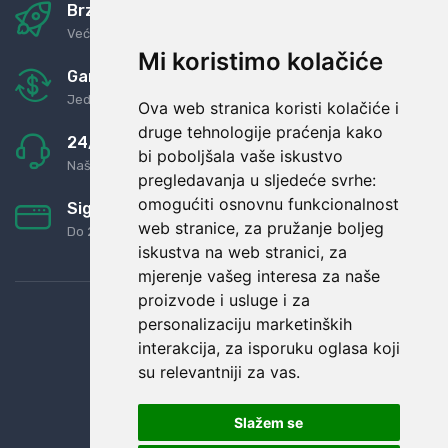
Brza i sigurna dostava
Već za nekoliko dana kod vas
Mi koristimo kolačiće
Garancija u povrat novaca
Jednostavno pravilo: Roba za novac
Ova web stranica koristi kolačiće i
druge tehnologije praćenja kako
24/7 odlična podrška
bi poboljšala vaše iskustvo
Naši agenti uvijek na raspolaganju
pregledavanja u sljedeće svrhe:
omogućiti osnovnu funkcionalnost
Sigurno obročno plaćanje
web stranice
,
za pružanje boljeg
Do 24 rata bez kamata
iskustva na web stranici
,
za
mjerenje vašeg interesa za naše
proizvode i usluge i za
personalizaciju marketinških
interakcija
,
za isporuku oglasa koji
su relevantniji za vas
.
Slažem se