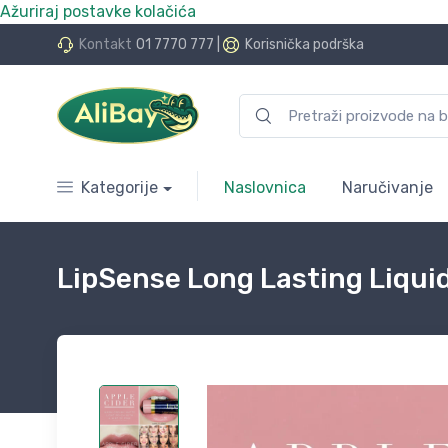
Ažuriraj postavke kolačića
do 24 rate bez kamata
Kontakt
01 7770 777
|
Korisnička podrška
Kategorije
Naslovnica
Naručivanje
LipSense Long Lasting Liqui