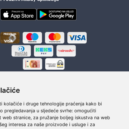
lačiće
i kolačiće i druge tehnologije praćenja kako bi
ka
Sigurno obročno plaćanje
vo pregledavanja u sljedeće svrhe:
omogućiti
polaganju
Do 24 rata bez kamata
t web stranice
,
za pružanje boljeg iskustva na web
šeg interesa za naše proizvode i usluge i za