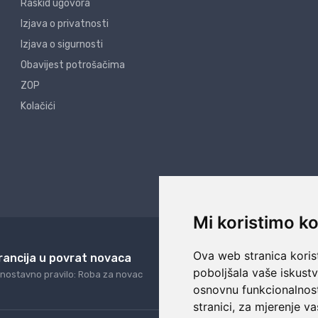
Raskid ugovora
Izjava o privatnosti
Izjava o sigurnosti
Obavijest potrošačima
ZOP
Kolačići
Mi koristimo ko
Ova web stranica korist
rancija u povrat novaca
24/7 odlična podrš
poboljšala vaše iskust
nostavno pravilo: Roba za novac
Naši agenti uvijek na ras
osnovnu funkcionalnos
stranici
,
za mjerenje va