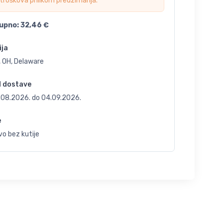
troškova prilikom preuzimanja.
upno:
32,46
€
ija
, OH, Delaware
d dostave
.08.2026.
do
04.09.2026.
e
o bez kutije