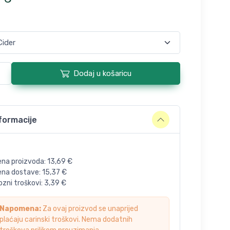
Dodaj u košaricu
formacije
ena proizvoda:
13,69
€
jena dostave:
15,37
€
zni troškovi:
3,39
€
Napomena:
Za ovaj proizvod se unaprijed
plaćaju carinski troškovi. Nema dodatnih