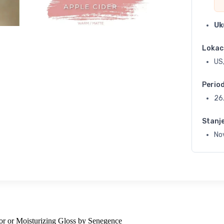
Uk
Lokac
US
Perio
26
Stanj
Nov