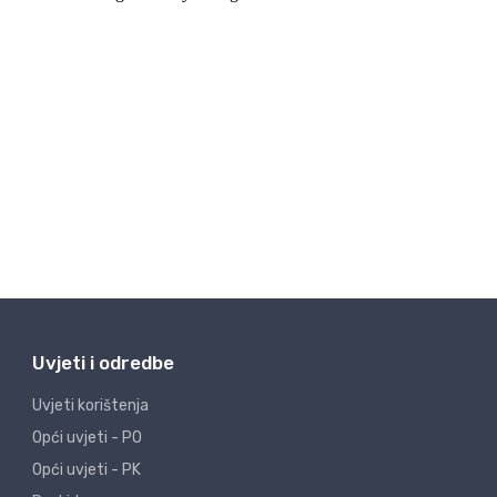
Uvjeti i odredbe
Uvjeti korištenja
Opći uvjeti - PO
Opći uvjeti - PK