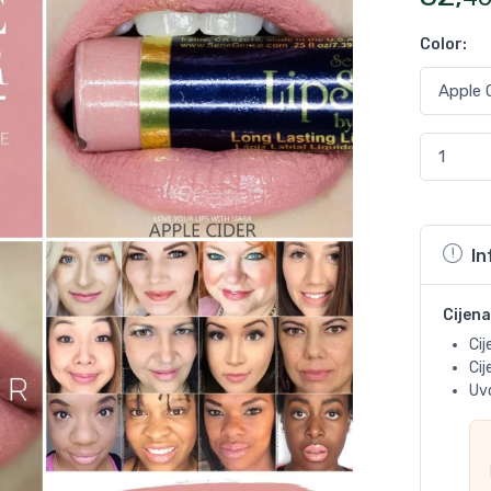
Color
:
In
Cijena
Cij
Ci
Uvo