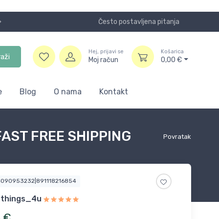
Često postavljena pitanja
Koristite
Hej, prijavi se
Košarica
raži
Moj račun
0,00
€
e
Blog
O nama
Kontakt
d FAST FREE SHIPPING
Povratak
4090953232|891118216854
ethings_4u
6
€