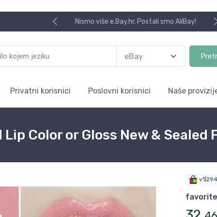
Nismo više e.Bay.hr. Postali smo AliBay!
Pret
Privatni korisnici
Poslovni korisnici
Naše provizij
d Lip Color or Gloss New & Seale
v1|29
favorit
32
,
4