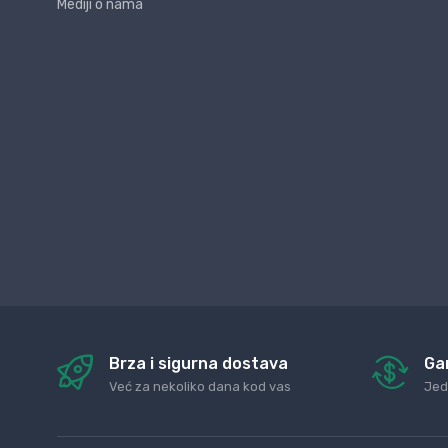
Mediji o nama
Brza i sigurna dostava
Ga
Već za nekoliko dana kod vas
Jed