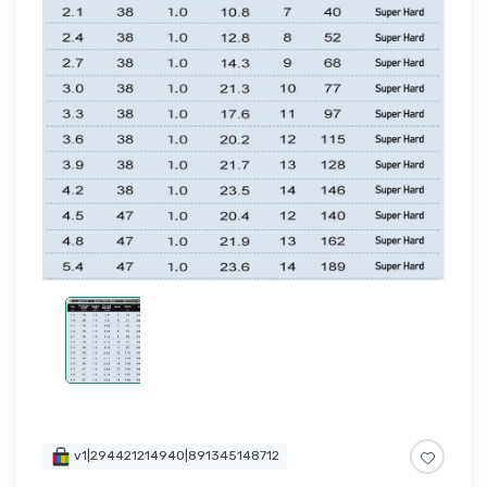
v1|294421214940|891345148712