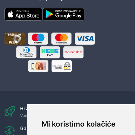
Brza i sigurna dostava
Već za nekoliko dana kod vas
Mi koristimo kolačiće
Garancija u povrat novaca