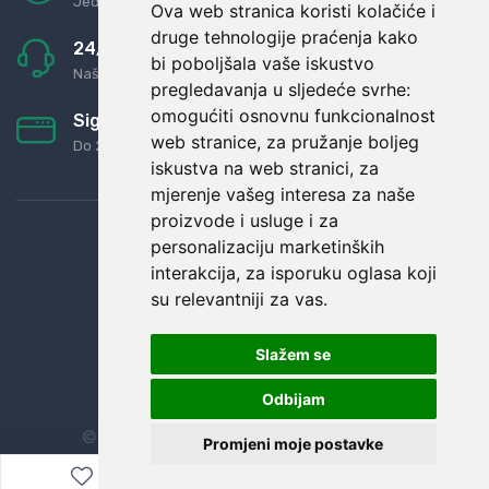
Jednostavno pravilo: Roba za novac
Ova web stranica koristi kolačiće i
druge tehnologije praćenja kako
24/7 odlična podrška
bi poboljšala vaše iskustvo
Naši agenti uvijek na raspolaganju
pregledavanja u sljedeće svrhe:
omogućiti osnovnu funkcionalnost
Sigurno obročno plaćanje
web stranice
,
za pružanje boljeg
Do 24 rata bez kamata
iskustva na web stranici
,
za
mjerenje vašeg interesa za naše
proizvode i usluge i za
personalizaciju marketinških
interakcija
,
za isporuku oglasa koji
su relevantniji za vas
.
Slažem se
Odbijam
© Sva prava zadržana.
Dopi grupa d.o.o.
Promjeni moje postavke