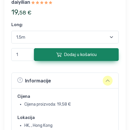
daiyilian
19
,
58
€
Long
:
Dodaj u košaricu
Informacije
Cijena
Cijena proizvoda:
19,58
€
Lokacija
HK, , Hong Kong