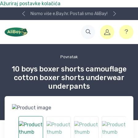
Ažuriraj postavke kolačića
Nismo više e.Bay.hr. Postali smo AliBay!
Povratak
10 boys boxer shorts camouflage
cotton boxer shorts underwear
underpants