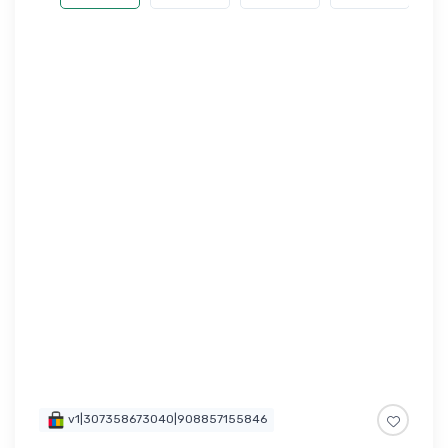
v1|307358673040|908857155846