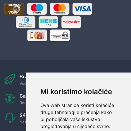
Brza i sigurna dostava
Već za nekoliko dana kod vas
Mi koristimo kolačiće
Garancija u povrat novaca
Jednostavno pravilo: Roba za novac
Ova web stranica koristi kolačiće i
druge tehnologije praćenja kako
24/7 odlična podrška
bi poboljšala vaše iskustvo
Naši agenti uvijek na raspolaganju
pregledavanja u sljedeće svrhe: