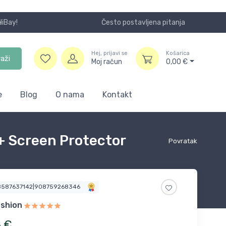
Često postavljena pitanja
Koristite
Hej, prijavi se
Košarica
raži
Moj račun
0,00
€
e
Blog
O nama
Kontakt
+ Screen Protector
Povratak
8587637142|908759268346
shion
8
€