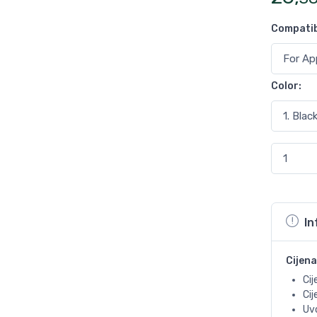
Compatib
Color
:
In
Cijena
Cij
Ci
Uvo