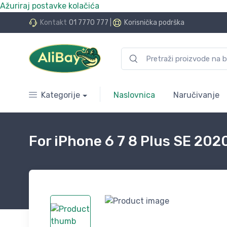
Ažuriraj postavke kolačića
do 24 rate bez kamata
Kontakt
01 7770 777
|
Korisnička podrška
Kategorije
Naslovnica
Naručivanje
For iPhone 6 7 8 Plus SE 20