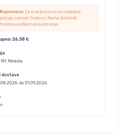
Napomena:
Za ovaj proizvod se unaprijed
plaćaju carinski troškovi. Nema dodatnih
troškova prilikom preuzimanja.
upno:
26,38
€
ija
 NY, Mineola
d dostave
.08.2026.
do
01.09.2026.
e
vi