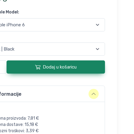
le Model
:
Dodaj u košaricu
formacije
ena proizvoda:
7,81
€
jena dostave:
15,18
€
zni troškovi:
3,39
€