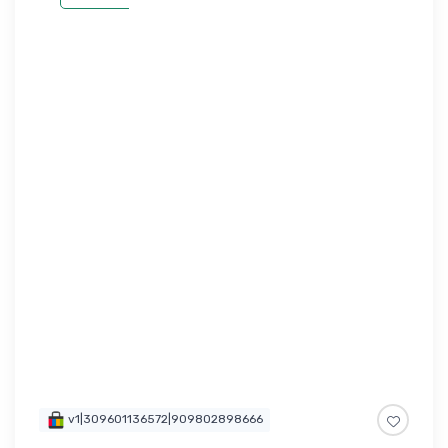
v1|309601136572|909802898666