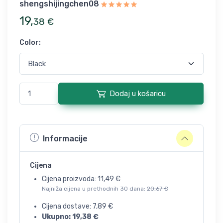
shengshijingchen08
19
,
38
€
Color
:
Dodaj u košaricu
Informacije
Cijena
Cijena proizvoda:
11,49
€
Najniža cijena u prethodnih 30 dana:
20,67
€
Cijena dostave:
7,89
€
Ukupno:
19,38
€