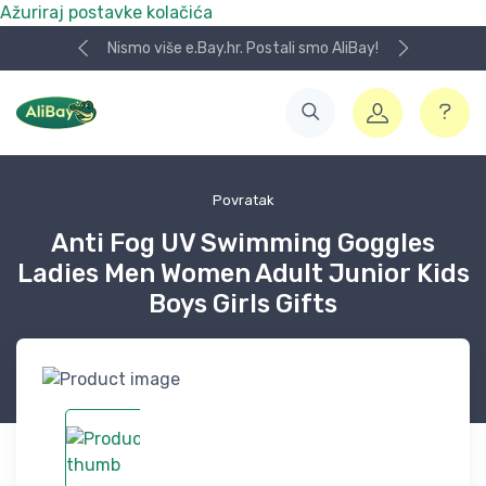
Ažuriraj postavke kolačića
Nismo više e.Bay.hr. Postali smo AliBay!
Povratak
Anti Fog UV Swimming Goggles
Ladies Men Women Adult Junior Kids
Boys Girls Gifts