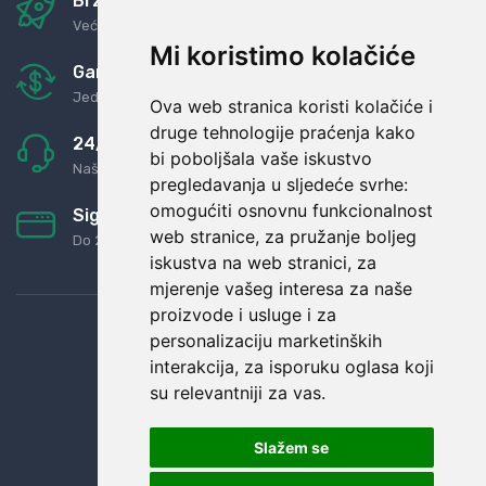
Brza i sigurna dostava
Već za nekoliko dana kod vas
Mi koristimo kolačiće
Garancija u povrat novaca
Jednostavno pravilo: Roba za novac
Ova web stranica koristi kolačiće i
druge tehnologije praćenja kako
24/7 odlična podrška
bi poboljšala vaše iskustvo
Naši agenti uvijek na raspolaganju
pregledavanja u sljedeće svrhe:
omogućiti osnovnu funkcionalnost
Sigurno obročno plaćanje
web stranice
,
za pružanje boljeg
Do 24 rata bez kamata
iskustva na web stranici
,
za
mjerenje vašeg interesa za naše
proizvode i usluge i za
personalizaciju marketinških
interakcija
,
za isporuku oglasa koji
su relevantniji za vas
.
Slažem se