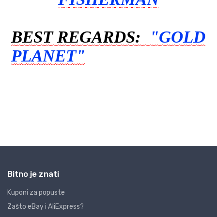
Bitno je znati
Kuponi za popuste
Zašto eBay i AliExpress?