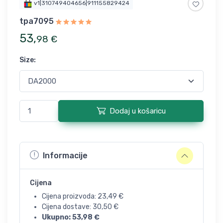
v1|310749404656|911155829424
tpa7095
53
,
98
€
Size
:
Dodaj u košaricu
Informacije
Cijena
Cijena proizvoda:
23,49
€
Cijena dostave:
30,50
€
Ukupno:
53,98
€