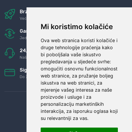
Brza i sigurna dostava
Već za nekoliko dana kod vas
Mi koristimo kolačiće
Garancija u povrat novaca
Jednostavno pravilo: Roba za novac
Ova web stranica koristi kolačiće i
druge tehnologije praćenja kako
24/7 odlična podrška
bi poboljšala vaše iskustvo
Naši agenti uvijek na raspolaganju
pregledavanja u sljedeće svrhe:
omogućiti osnovnu funkcionalnost
Sigurno obročno plaćanje
web stranice
,
za pružanje boljeg
Do 24 rata bez kamata
iskustva na web stranici
,
za
mjerenje vašeg interesa za naše
proizvode i usluge i za
personalizaciju marketinških
interakcija
,
za isporuku oglasa koji
su relevantniji za vas
.