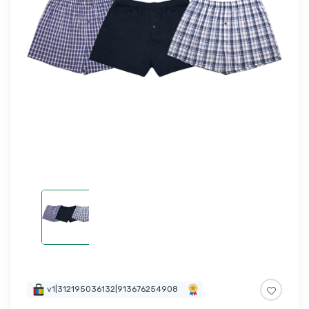
v1|312195036132|913676254908