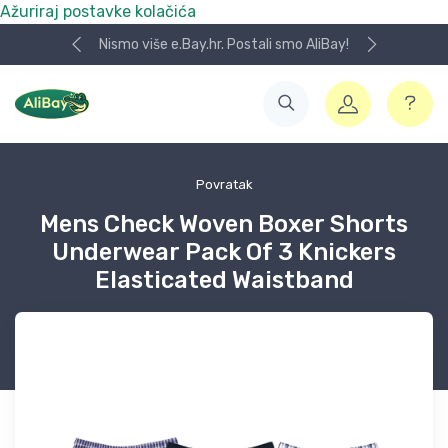
Ažuriraj postavke kolačića
Nismo više e.Bay.hr. Postali smo AliBay!
Povratak
Mens Check Woven Boxer Shorts
Underwear Pack Of 3 Knickers
Elasticated Waistband