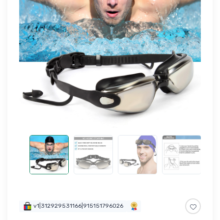
v1|312929531166|915151796026