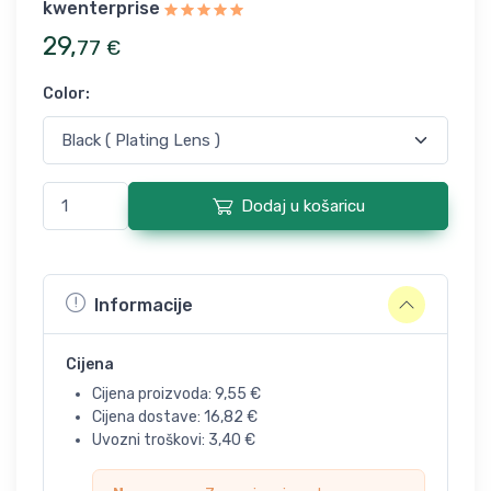
kwenterprise
29
,
77
€
Color
:
Dodaj u košaricu
Informacije
Cijena
Cijena proizvoda:
9,55
€
Cijena dostave:
16,82
€
Uvozni troškovi:
3,40
€