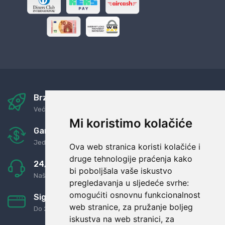
Brza i sigurna dostava
Već za nekoliko dana kod vas
Mi koristimo kolačiće
Garancija u povrat novaca
Jednostavno pravilo: Roba za novac
Ova web stranica koristi kolačiće i
druge tehnologije praćenja kako
24/7 odlična podrška
bi poboljšala vaše iskustvo
Naši agenti uvijek na raspolaganju
pregledavanja u sljedeće svrhe:
omogućiti osnovnu funkcionalnost
Sigurno obročno plaćanje
web stranice
,
za pružanje boljeg
Do 24 rata bez kamata
iskustva na web stranici
,
za