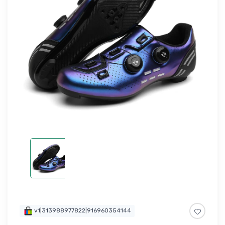
v1|313988977822|916960354144