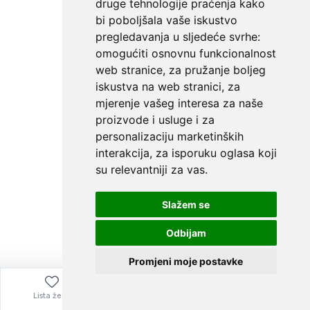
druge tehnologije praćenja kako
bi poboljšala vaše iskustvo
pregledavanja u sljedeće svrhe:
omogućiti osnovnu funkcionalnost
web stranice
,
za pružanje boljeg
iskustva na web stranici
,
za
mjerenje vašeg interesa za naše
proizvode i usluge i za
personalizaciju marketinških
interakcija
,
za isporuku oglasa koji
su relevantniji za vas
.
Slažem se
Odbijam
Promjeni moje postavke
Lista želja
Izbornik
0,00
€