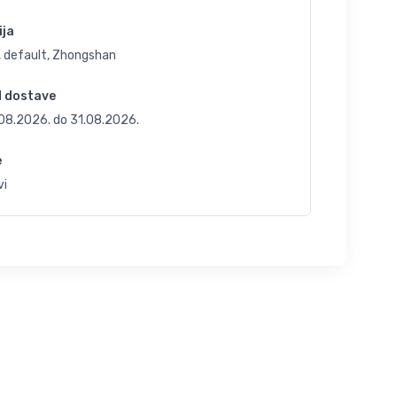
ija
, default, Zhongshan
d dostave
.08.2026.
do
31.08.2026.
e
vi