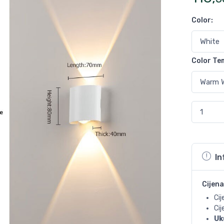
Color
:
Color Te
In
Cijena
Cij
Ci
Uk