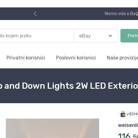
Nismo više e.Bay.hr. Postali smo AliBay!
Pret
Privatni korisnici
Poslovni korisnici
Naše provizij
p and Down Lights 2W LED Exterio
v1|31
weisenl
116
,
5