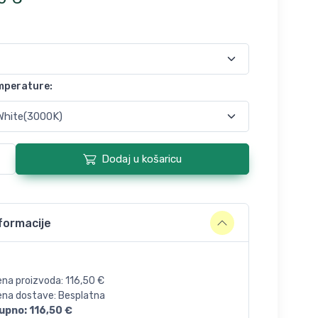
mperature
:
Dodaj u košaricu
formacije
ena proizvoda:
116,50
€
jena dostave: Besplatna
upno:
116,50
€