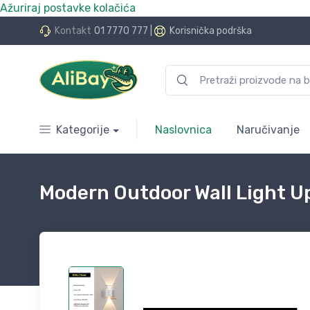
Ažuriraj postavke kolačića
do 24 rate bez kamata
Kontakt
01 7770 777
|
Korisnička podrška
Kategorije
Naslovnica
Naručivanje
Modern Outdoor Wall Light U