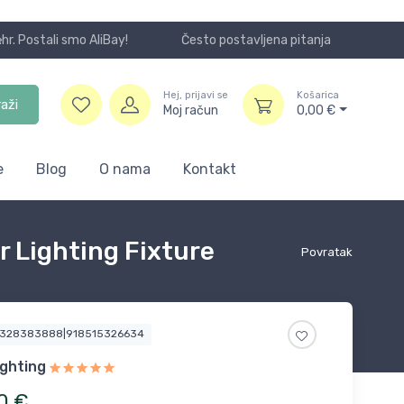
Često postavljena pitanja
Koristite
Hej, prijavi se
Košarica
raži
Moj račun
0,00
€
e
Blog
O nama
Kontakt
r Lighting Fixture
Povratak
4328383888|918515326634
ighting
0
€