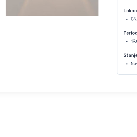
Lokac
CN
Perio
19
Stanj
No