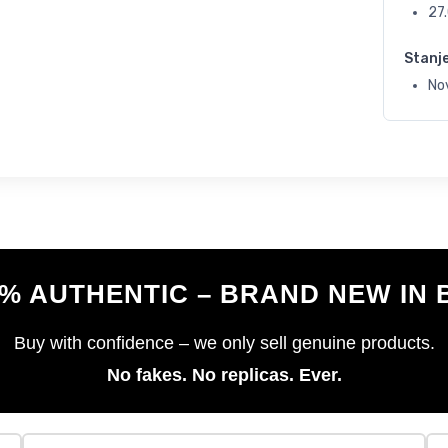
27
Stanj
No