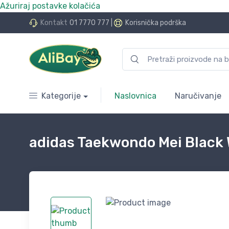
Ažuriraj postavke kolačića
do 24 rate bez kamata
Kontakt
01 7770 777
|
Korisnička podrška
Kategorije
Naslovnica
Naručivanje
adidas Taekwondo Mei Black