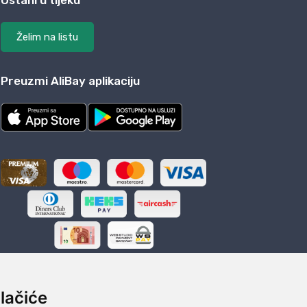
Ostani u tijeku
Želim na listu
Preuzmi AliBay aplikaciju
lačiće