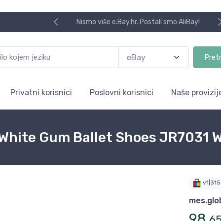
Nismo više e.Bay.hr. Postali smo AliBay!
Pret
Privatni korisnici
Poslovni korisnici
Naše provizij
 White Gum Ballet Shoes JR7031 
v1|31
mes.glo
98
,
6