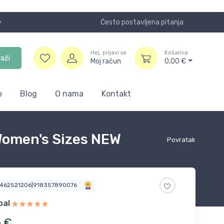
Često postavljena pitanja
Koristite
Hej, prijavi se
Košarica
raži
Moj račun
0,00
€
e
Blog
O nama
Kontakt
Women's Sizes NEW
Povratak
5462521206|918357890076
bal
5
€