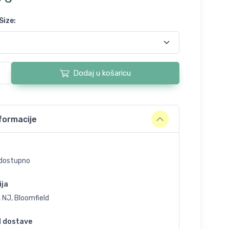
Size
:
Dodaj u košaricu
formacije
dostupno
ija
 NJ, Bloomfield
d dostave