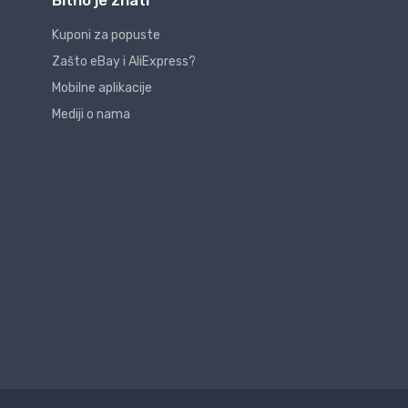
Bitno je znati
Kuponi za popuste
Zašto eBay i AliExpress?
Mobilne aplikacije
Mediji o nama