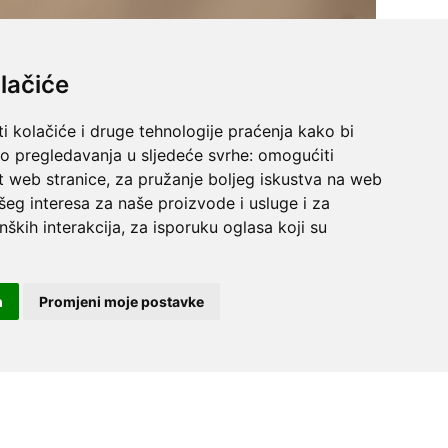
lačiće
i kolačiće i druge tehnologije praćenja kako bi
vo pregledavanja u sljedeće svrhe:
omogućiti
t web stranice
,
za pružanje boljeg iskustva na web
šeg interesa za naše proizvode i usluge i za
nških interakcija
,
za isporuku oglasa koji su
m
Promjeni moje postavke