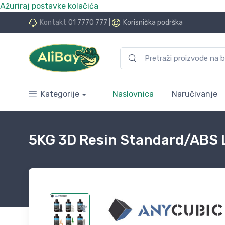
Ažuriraj postavke kolačića
do 24 rate bez kamata
Kontakt
01 7770 777
|
Korisnička podrška
Kategorije
Naslovnica
Naručivanje
5KG 3D Resin Standard/ABS L