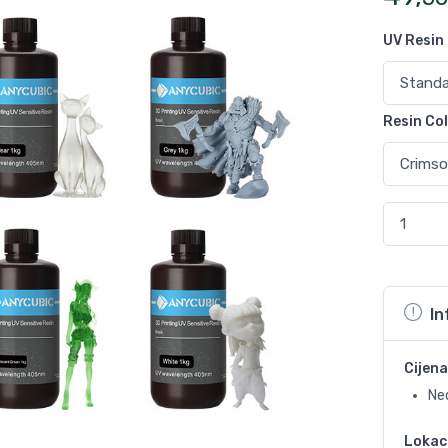
UV Resin
Resin Co
In
Cijena
Ne
Lokac