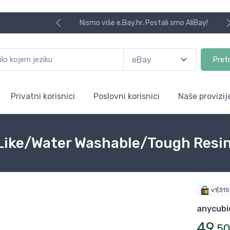
Nismo više e.Bay.hr. Postali smo AliBay!
Pret
Privatni korisnici
Poslovni korisnici
Naše provizij
ike/Water Washable/Tough Resin
v1|31
anycub
49
,
5