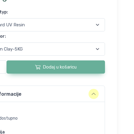
 typ
:
lor
:
Dodaj u košaricu
formacije
dostupno
ija