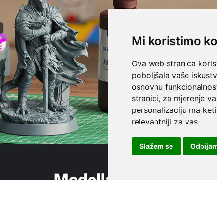
Mi koristimo ko
Ova web stranica korist
poboljšala vaše iskust
osnovnu funkcionalnos
stranici
,
za mjerenje va
personalizaciju marketi
relevantniji za vas
.
Slažem se
Odbija