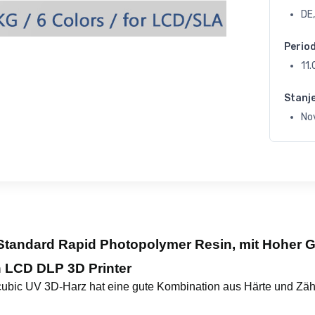
DE,
Perio
11
Stanj
No