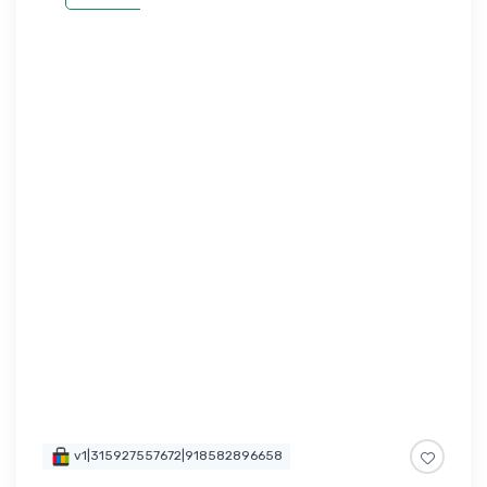
v1|315927557672|918582896658