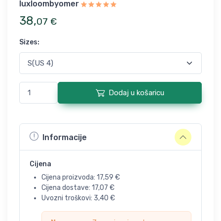
luxloombyomer
38
,
07
€
Sizes
:
Dodaj u košaricu
Informacije
Cijena
Cijena proizvoda:
17,59
€
Cijena dostave:
17,07
€
Uvozni troškovi:
3,40
€