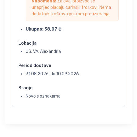
Napomena:
Za ovaj proizvod se
unaprijed plaćaju carinski troškovi. Nema
dodatnih troškova prilikom preuzimanja.
Ukupno:
38,07
€
Lokacija
US, VA, Alexandria
Period dostave
31.08.2026.
do
10.09.2026.
Stanje
Novo s oznakama