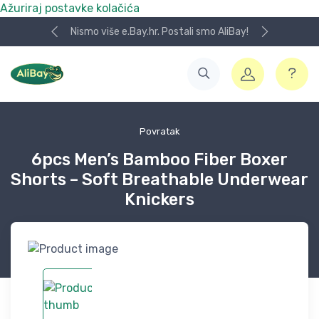
Ažuriraj postavke kolačića
Nismo više e.Bay.hr. Postali smo AliBay!
Povratak
6pcs Men’s Bamboo Fiber Boxer
Shorts – Soft Breathable Underwear
Knickers