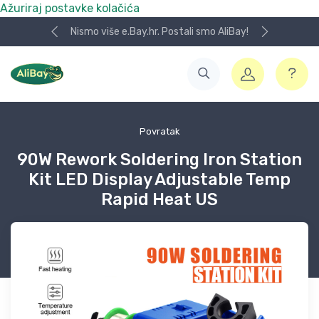
Ažuriraj postavke kolačića
Nismo više e.Bay.hr. Postali smo AliBay!
Povratak
90W Rework Soldering Iron Station
Kit LED Display Adjustable Temp
Rapid Heat US