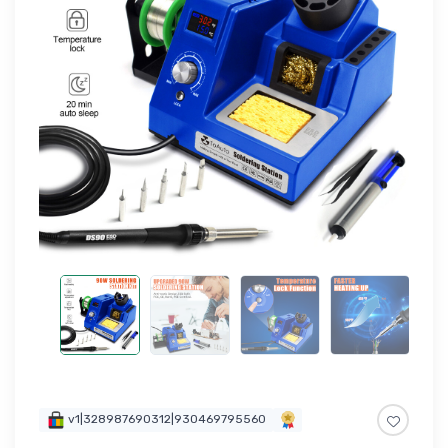
v1|328987690312|930469795560