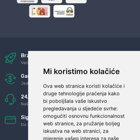
Brza i sigurna dostava
Već za nekoliko dana kod vas
Mi koristimo kolačiće
Garancija u povrat novaca
Jednostavno pravilo: Roba za novac
Ova web stranica koristi kolačiće i
druge tehnologije praćenja kako
24/7 odlična podrška
bi poboljšala vaše iskustvo
Naši agenti uvijek na raspolaganju
pregledavanja u sljedeće svrhe:
omogućiti osnovnu funkcionalnost
Sigurno obročno plaćanje
web stranice
,
za pružanje boljeg
Do 24 rata bez kamata
iskustva na web stranici
,
za
mjerenje vašeg interesa za naše