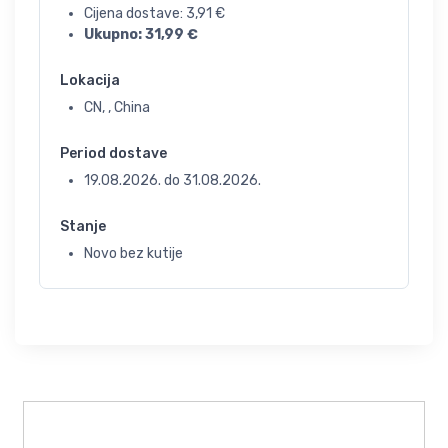
Cijena dostave:
3,91
€
Ukupno:
31,99
€
Lokacija
CN, , China
Period dostave
19.08.2026.
do
31.08.2026.
Stanje
Novo bez kutije