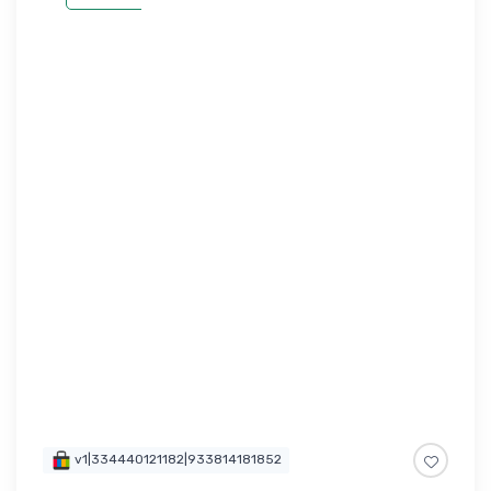
v1|334440121182|933814181852