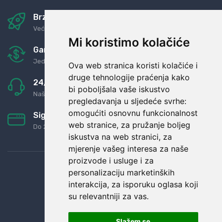
Brza i sigurna dostava
Već za nekoliko dana kod vas
Mi koristimo kolačiće
Garancija u povrat novaca
Jednostavno pravilo: Roba za novac
Ova web stranica koristi kolačiće i
druge tehnologije praćenja kako
24/7 odlična podrška
bi poboljšala vaše iskustvo
Naši agenti uvijek na raspolaganju
pregledavanja u sljedeće svrhe:
omogućiti osnovnu funkcionalnost
Sigurno obročno plaćanje
web stranice
,
za pružanje boljeg
Do 24 rata bez kamata
iskustva na web stranici
,
za
mjerenje vašeg interesa za naše
proizvode i usluge i za
personalizaciju marketinških
interakcija
,
za isporuku oglasa koji
su relevantniji za vas
.
Slažem se