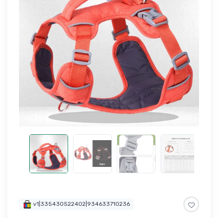
v1|335430522402|934633710236