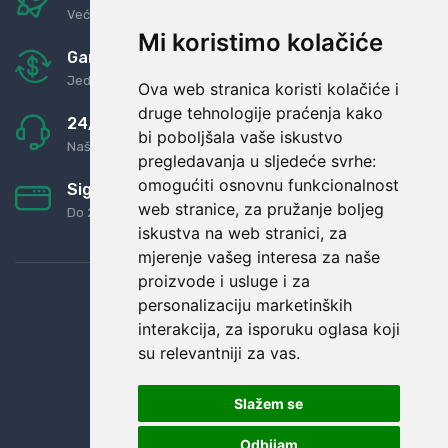
Već za nekoliko dana kod vas
Mi koristimo kolačiće
Garancija u povrat novaca
Jednostavno pravilo: Roba za novac
Ova web stranica koristi kolačiće i
druge tehnologije praćenja kako
24/7 odlična podrška
bi poboljšala vaše iskustvo
Naši agenti uvijek na raspolaganju
pregledavanja u sljedeće svrhe:
omogućiti osnovnu funkcionalnost
Sigurno obročno plaćanje
web stranice
,
za pružanje boljeg
Do 24 rata bez kamata
iskustva na web stranici
,
za
mjerenje vašeg interesa za naše
proizvode i usluge i za
personalizaciju marketinških
interakcija
,
za isporuku oglasa koji
su relevantniji za vas
.
Slažem se
Odbijam