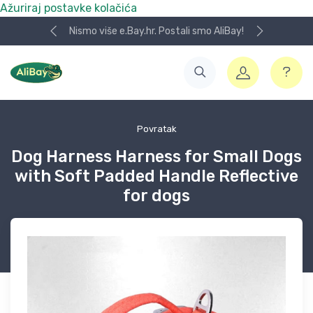
Ažuriraj postavke kolačića
Nismo više e.Bay.hr. Postali smo AliBay!
Povratak
Dog Harness Harness for Small Dogs
with Soft Padded Handle Reflective
for dogs