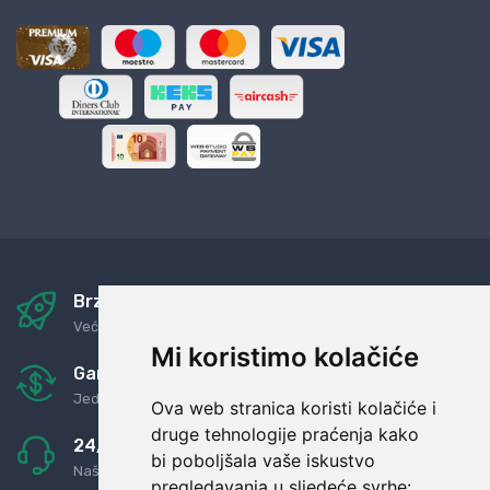
Brza i sigurna dostava
Već za nekoliko dana kod vas
Mi koristimo kolačiće
Garancija u povrat novaca
Jednostavno pravilo: Roba za novac
Ova web stranica koristi kolačiće i
druge tehnologije praćenja kako
24/7 odlična podrška
bi poboljšala vaše iskustvo
Naši agenti uvijek na raspolaganju
pregledavanja u sljedeće svrhe: