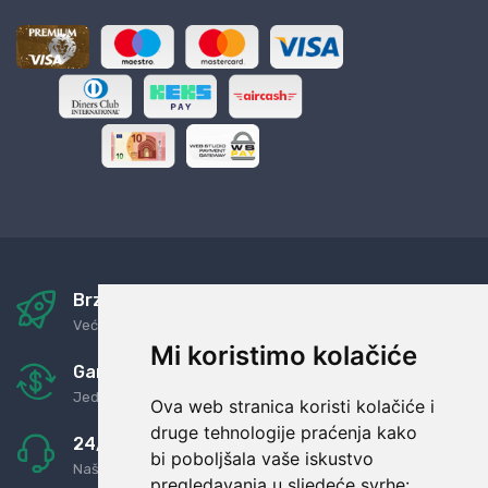
Brza i sigurna dostava
Već za nekoliko dana kod vas
Mi koristimo kolačiće
Garancija u povrat novaca
Jednostavno pravilo: Roba za novac
Ova web stranica koristi kolačiće i
druge tehnologije praćenja kako
24/7 odlična podrška
bi poboljšala vaše iskustvo
Naši agenti uvijek na raspolaganju
pregledavanja u sljedeće svrhe: