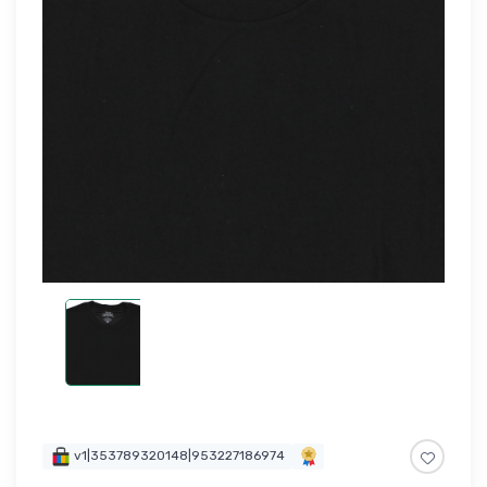
v1|353789320148|953227186974