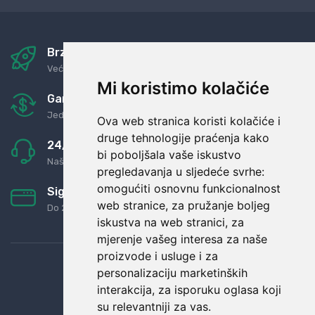
Brza i sigurna dostava
Već za nekoliko dana kod vas
Mi koristimo kolačiće
Garancija u povrat novaca
Jednostavno pravilo: Roba za novac
Ova web stranica koristi kolačiće i
druge tehnologije praćenja kako
24/7 odlična podrška
bi poboljšala vaše iskustvo
Naši agenti uvijek na raspolaganju
pregledavanja u sljedeće svrhe:
omogućiti osnovnu funkcionalnost
Sigurno obročno plaćanje
web stranice
,
za pružanje boljeg
Do 24 rata bez kamata
iskustva na web stranici
,
za
mjerenje vašeg interesa za naše
proizvode i usluge i za
personalizaciju marketinških
interakcija
,
za isporuku oglasa koji
su relevantniji za vas
.