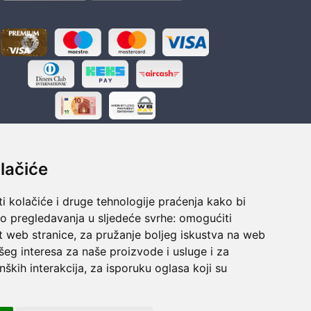
lačiće
i kolačiće i druge tehnologije praćenja kako bi
ka
Sigurno obročno plaćanje
vo pregledavanja u sljedeće svrhe:
omogućiti
polaganju
Do 24 rata bez kamata
t web stranice
,
za pružanje boljeg iskustva na web
šeg interesa za naše proizvode i usluge i za
nških interakcija
,
za isporuku oglasa koji su