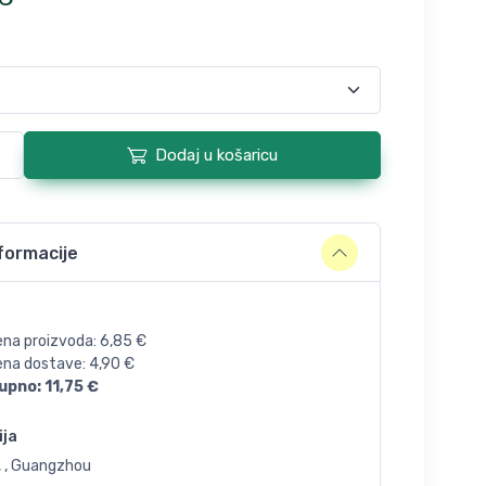
Dodaj u košaricu
formacije
ena proizvoda:
6,85
€
jena dostave:
4,90
€
upno:
11,75
€
ija
, , Guangzhou