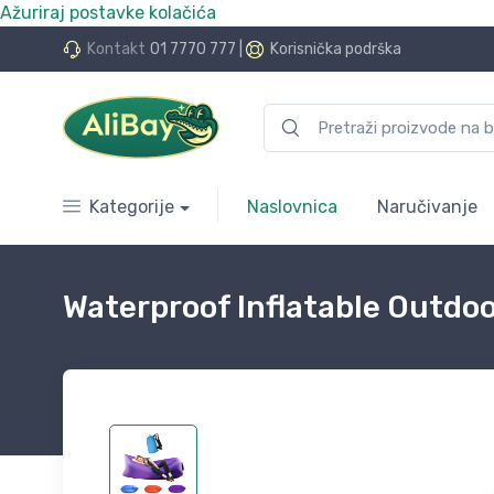
Ažuriraj postavke kolačića
.Bay.hr. Postali smo AliBay!
Kontakt
01 7770 777
|
Korisnička podrška
Kategorije
Naslovnica
Naručivanje
Waterproof Inflatable Outdo