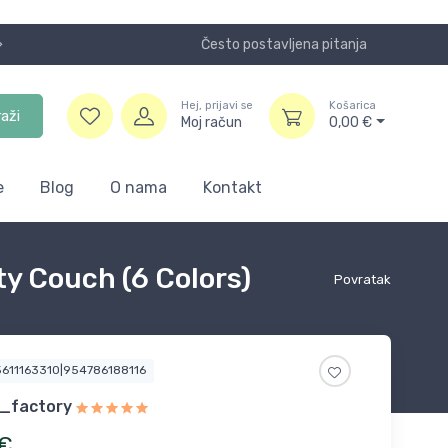
Često postavljena pitanja
NOVO! Plaća
Hej, prijavi se
Košarica
raži
Moj račun
0,00
€
e
Blog
O nama
Kontakt
y Couch (6 Colors)
Povratak
5611163310|954786188116
_factory
€