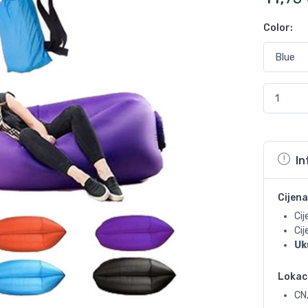
Color
:
In
Cijena
Cij
Ci
Uk
Lokac
CN