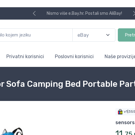
Koristite naša skladišta u UK, USA i DE.
Pret
Privatni korisnici
Poslovni korisnici
Naše provizij
or Sofa Camping Bed Portable Part
v1|35
sensors
11
,
75