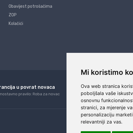
Obavijest potrošačima
ZOP
Kolačići
Mi koristimo ko
Ova web stranica korist
rancija u povrat novaca
24/7 odlična podrš
poboljšala vaše iskust
nostavno pravilo: Roba za novac
Naši agenti uvijek na ras
osnovnu funkcionalnos
stranici
,
za mjerenje va
personalizaciju marketi
relevantniji za vas
.