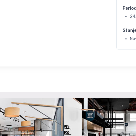
Perio
24
Stanj
No