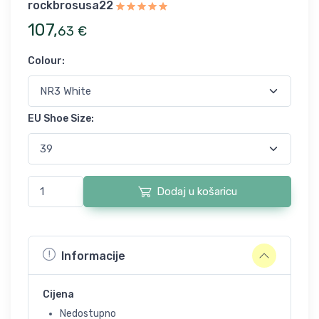
rockbrosusa22
107
,
63
€
Colour
:
EU Shoe Size
:
Dodaj u košaricu
Informacije
Cijena
Nedostupno