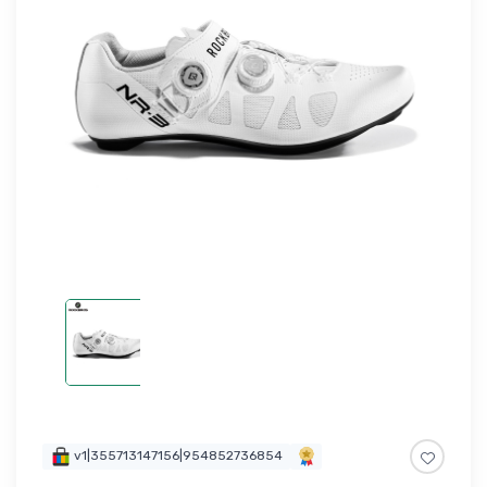
v1|355713147156|954852736854