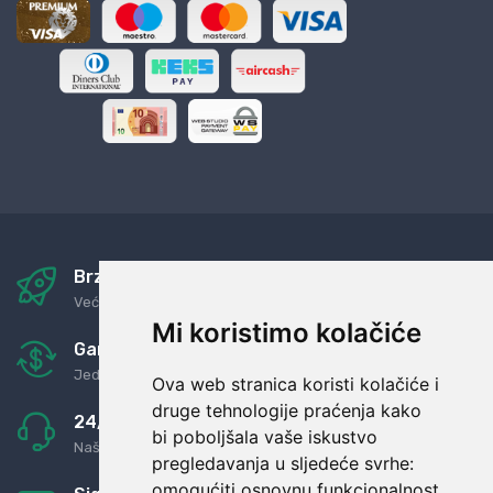
Brza i sigurna dostava
Već za nekoliko dana kod vas
Mi koristimo kolačiće
Garancija u povrat novaca
Jednostavno pravilo: Roba za novac
Ova web stranica koristi kolačiće i
druge tehnologije praćenja kako
24/7 odlična podrška
bi poboljšala vaše iskustvo
Naši agenti uvijek na raspolaganju
pregledavanja u sljedeće svrhe:
omogućiti osnovnu funkcionalnost