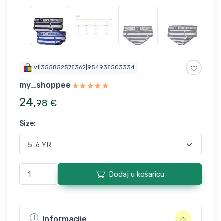
v1|355852578362|954938503334
my_shoppee
24
,
98
€
Size
:
Dodaj u košaricu
Informacije