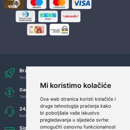
Brza i sigurna dostava
Već za nekoliko dana kod vas
Mi koristimo kolačiće
Garancija u povrat novaca
Jednostavno pravilo: Roba za novac
Ova web stranica koristi kolačiće i
druge tehnologije praćenja kako
24/7 odlična podrška
bi poboljšala vaše iskustvo
Naši agenti uvijek na raspolaganju
pregledavanja u sljedeće svrhe:
omogućiti osnovnu funkcionalnost
Sigurno obročno plaćanje