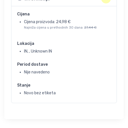
Cijena
Cijena proizvoda:
24,98
€
Najniža cijena u prethodnih 30 dana:
27,44
€
Lokacija
IN, , Unknown IN
Period dostave
Nije navedeno
Stanje
Novo bez etiketa