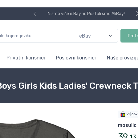
Nismo više e.Bay.hr. Postali smo AliBay!
Pret
Privatni korisnici
Poslovni korisnici
Naše provizij
oys Girls Kids Ladies' Crewneck 
v1|35
mosullc
39
,
13