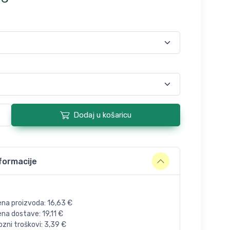
Dodaj u košaricu
formacije
ena proizvoda:
16,63
€
jena dostave:
19,11
€
zni troškovi:
3,39
€