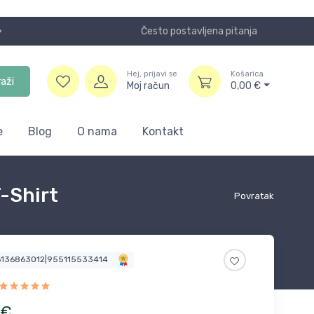
Često postavljena pitanja
Koristite
Hej, prijavi se
Košarica
raži
Moj račun
0,00
€
e
Blog
O nama
Kontakt
T-Shirt
Povratak
6136863012|955115533414
€