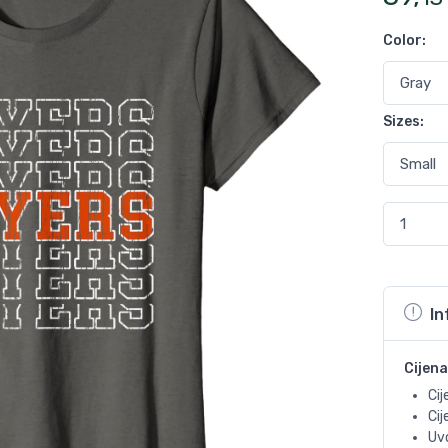
Color
:
Sizes
:
In
Cijena
Cij
Ci
Uvo