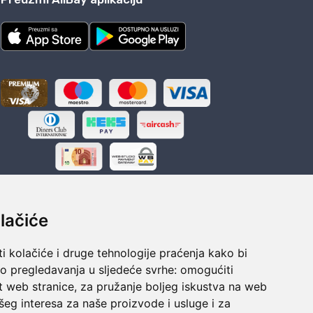
lačiće
i kolačiće i druge tehnologije praćenja kako bi
ka
Sigurno obročno plaćanje
vo pregledavanja u sljedeće svrhe:
omogućiti
polaganju
Do 24 rata bez kamata
t web stranice
,
za pružanje boljeg iskustva na web
šeg interesa za naše proizvode i usluge i za