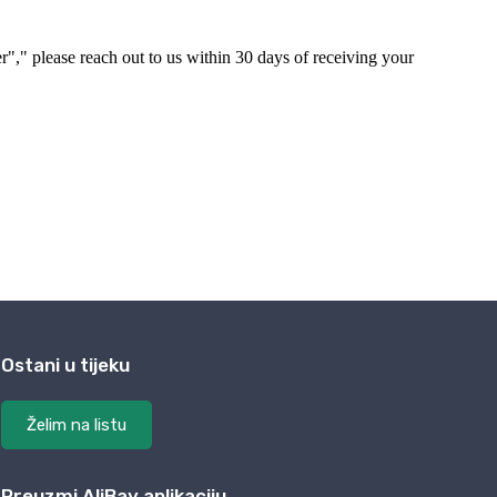
Ostani u tijeku
Želim na listu
Preuzmi AliBay aplikaciju