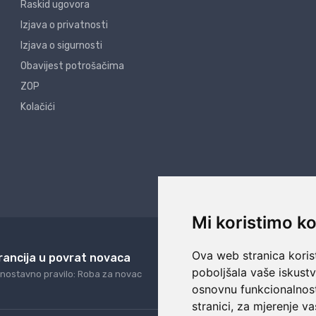
Raskid ugovora
Izjava o privatnosti
Izjava o sigurnosti
Obavijest potrošačima
ZOP
Kolačići
Mi koristimo ko
Ova web stranica korist
rancija u povrat novaca
24/7 odlična podrš
poboljšala vaše iskust
nostavno pravilo: Roba za novac
Naši agenti uvijek na ras
osnovnu funkcionalnos
stranici
,
za mjerenje va