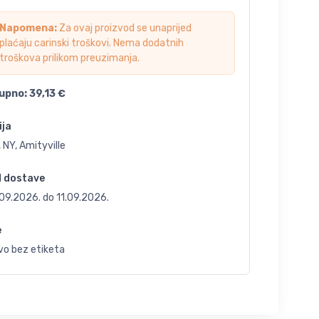
Napomena:
Za ovaj proizvod se unaprijed
plaćaju carinski troškovi. Nema dodatnih
troškova prilikom preuzimanja.
upno:
39,13
€
ija
 NY, Amityville
d dostave
.09.2026.
do
11.09.2026.
e
vo bez etiketa