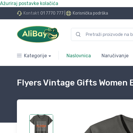
Ažuriraj postavke kolačića
do 24 rate bez kamata
Kontakt
01 7770 777
|
Korisnička podrška
Kategorije
Naslovnica
Naručivanje
Flyers Vintage Gifts Women B