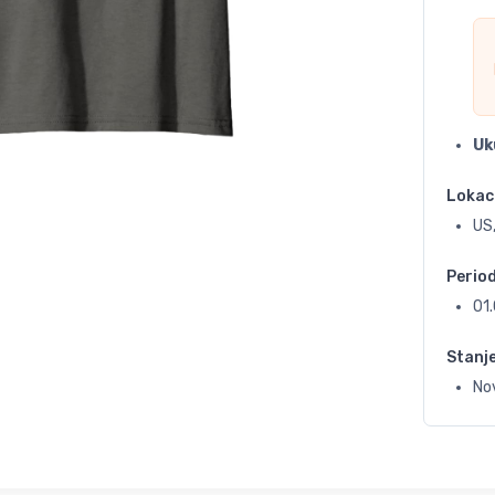
Uk
Lokac
US,
Perio
01
Stanj
No