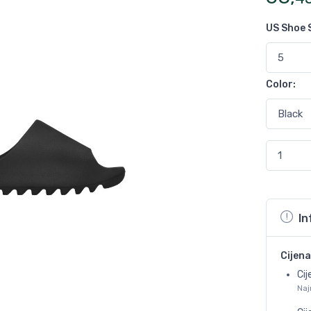
US Shoe 
Color
:
In
Cijena
Cij
Naj