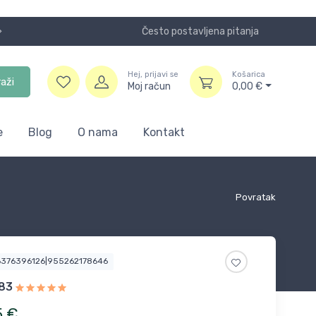
Često postavljena pitanja
Koristite
Hej, prijavi se
Košarica
raži
Moj račun
0,00
€
e
Blog
O nama
Kontakt
Povratak
6376396126|955262178646
83
5
€