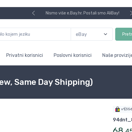
Nismo više e.Bay.hr. Postali smo AliBay!
Pret
Privatni korisnici
Poslovni korisnici
Naše provizij
ew, Same Day Shipping)
v1|35
94dnt_
68
,
4