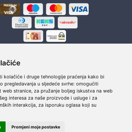
lačiće
i kolačiće i druge tehnologije praćenja kako bi
ka
Sigurno obročno plaćanje
vo pregledavanja u sljedeće svrhe:
omogućiti
polaganju
Do 24 rata bez kamata
t web stranice
,
za pružanje boljeg iskustva na web
šeg interesa za naše proizvode i usluge i za
nških interakcija
,
za isporuku oglasa koji su
m
Promjeni moje postavke