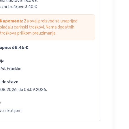
jena dostave:
18,03
€
zni troškovi:
3,40
€
Napomena:
Za ovaj proizvod se unaprijed
plaćaju carinski troškovi. Nema dodatnih
troškova prilikom preuzimanja.
upno:
68,45
€
ija
 WI, Franklin
d dostave
.08.2026.
do
03.09.2026.
e
vo s kutijom