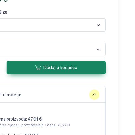
Size
:
Dodaj u košaricu
formacije
ena proizvoda:
47,01
€
niža cijena u prethodnih 30 dana:
79,27
€