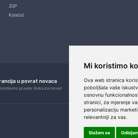
ZOP
Kolačići
Mi koristimo ko
Ova web stranica korist
rancija u povrat novaca
24/7 odlična podrš
poboljšala vaše iskust
nostavno pravilo: Roba za novac
Naši agenti uvijek na ras
osnovnu funkcionalnos
stranici
,
za mjerenje va
personalizaciju marketi
relevantniji za vas
.
Slažem se
Odbija