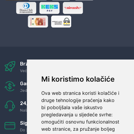
Brza i sigurna dostava
Već za nekoliko dana kod vas
Mi koristimo kolačiće
Garancija u povrat novaca
Jednostavno pravilo: Roba za novac
Ova web stranica koristi kolačiće i
druge tehnologije praćenja kako
24/7 odlična podrška
bi poboljšala vaše iskustvo
Naši agenti uvijek na raspolaganju
pregledavanja u sljedeće svrhe:
omogućiti osnovnu funkcionalnost
Sigurno obročno plaćanje
web stranice
,
za pružanje boljeg
Do 24 rata bez kamata