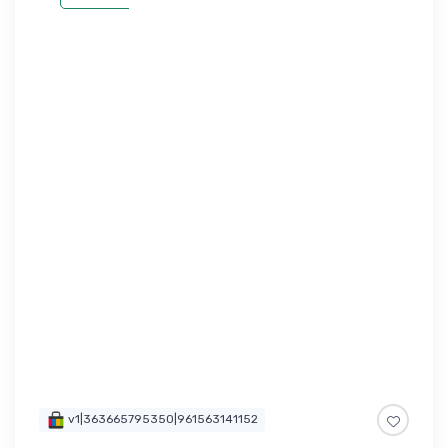
v1|363665795350|961563141152