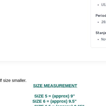
US
Perio
28
Stanj
Nov