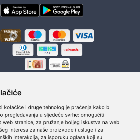
lačiće
i kolačiće i druge tehnologije praćenja kako bi
ka
Sigurno obročno plaćanje
vo pregledavanja u sljedeće svrhe:
omogućiti
polaganju
Do 24 rata bez kamata
t web stranice
,
za pružanje boljeg iskustva na web
šeg interesa za naše proizvode i usluge i za
nških interakcija
,
za isporuku oglasa koji su