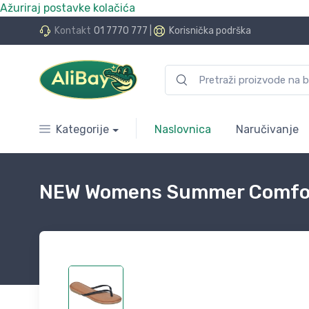
Ažuriraj postavke kolačića
do 24 rate bez kamata
Kontakt
01 7770 777
|
Korisnička podrška
Kategorije
Naslovnica
Naručivanje
NEW Womens Summer Comfort 