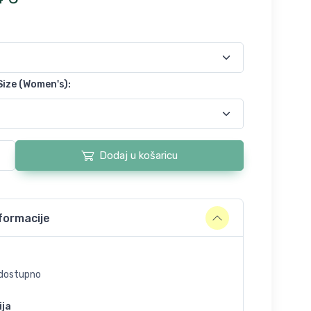
Size (Women's)
:
Dodaj u košaricu
formacije
dostupno
ija