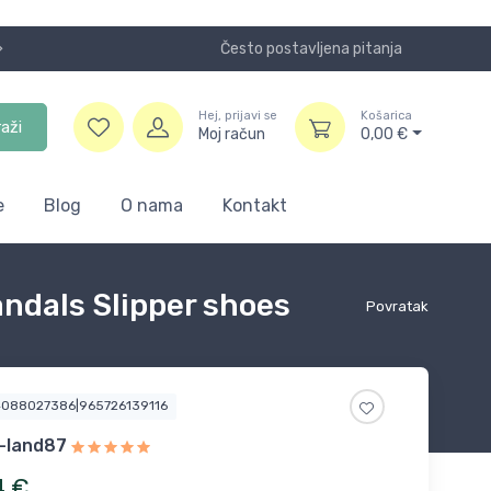
Često postavljena pitanja
Koristite
Hej, prijavi se
Košarica
raži
Moj račun
0,00
€
e
Blog
O nama
Kontakt
ndals Slipper shoes
Povratak
4088027386|965726139116
-land87
4
€