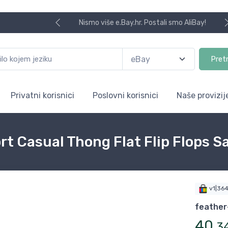
Nismo više e.Bay.hr. Postali smo AliBay!
Pret
Privatni korisnici
Poslovni korisnici
Naše provizij
Casual Thong Flat Flip Flops Sa
v1|36
feather
40
,
3