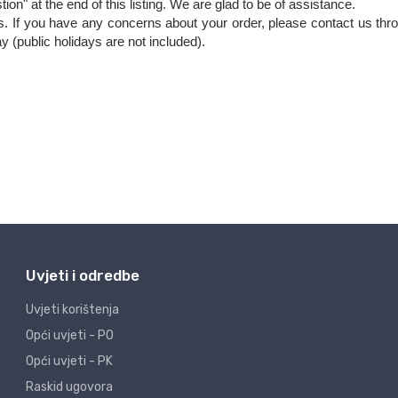
Uvjeti i odredbe
Uvjeti korištenja
Opći uvjeti - PO
Opći uvjeti - PK
Raskid ugovora