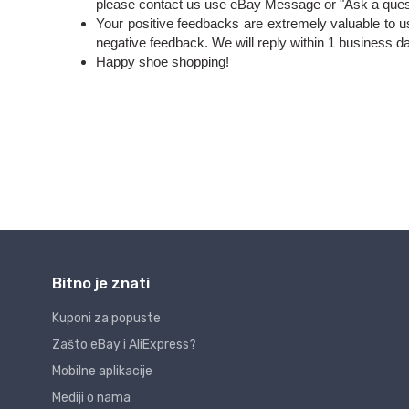
Bitno je znati
Kuponi za popuste
Zašto eBay i AliExpress?
Mobilne aplikacije
Mediji o nama