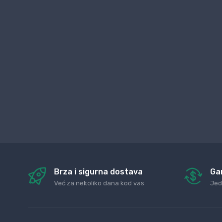
Brza i sigurna dostava
Ga
Već za nekoliko dana kod vas
Jed