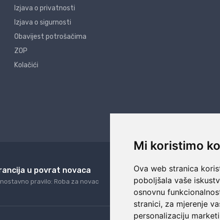
Izjava o privatnosti
Izjava o sigurnosti
Obavijest potrošačima
ZOP
Kolačići
Mi koristimo ko
Ova web stranica korist
rancija u povrat novaca
24/7 odlična podrš
poboljšala vaše iskust
nostavno pravilo: Roba za novac
Naši agenti uvijek na ras
osnovnu funkcionalnos
stranici
,
za mjerenje va
personalizaciju marketi