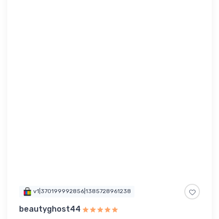
v1|370199992856|1385728961238
beautyghost44