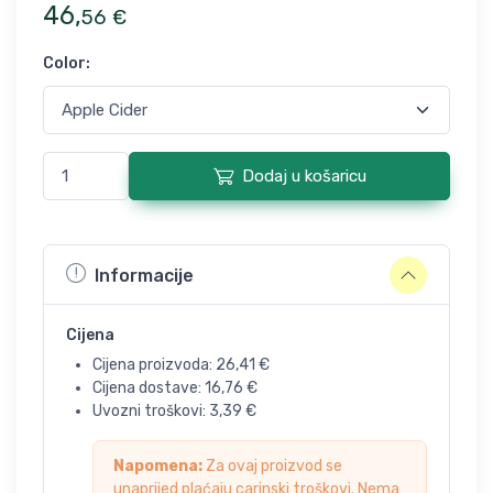
46
,
56
€
Color
:
Dodaj u košaricu
Informacije
Cijena
Cijena proizvoda:
26,41
€
Cijena dostave:
16,76
€
Uvozni troškovi:
3,39
€
Napomena:
Za ovaj proizvod se
unaprijed plaćaju carinski troškovi. Nema