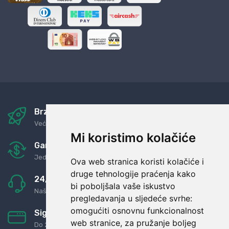
Brza i sigurna dostava
Već za nekoliko dana kod vas
Mi koristimo kolačiće
Garancija u povrat novaca
Jednostavno pravilo: Roba za novac
Ova web stranica koristi kolačiće i
druge tehnologije praćenja kako
24/7 odlična podrška
bi poboljšala vaše iskustvo
Naši agenti uvijek na raspolaganju
pregledavanja u sljedeće svrhe:
omogućiti osnovnu funkcionalnost
Sigurno obročno plaćanje
web stranice
,
za pružanje boljeg
Do 24 rata bez kamata