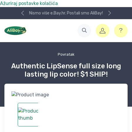
Ažuriraj postavke kolačića
Nismo više e.Bay.hr. Postali smo AliBay!
Povratak
Authentic LipSense full size long
lasting lip color! $1 SHIP!