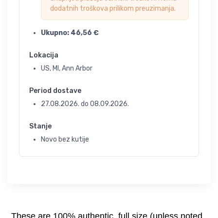
dodatnih troškova prilikom preuzimanja.
Ukupno:
46,56
€
Lokacija
US, MI, Ann Arbor
Period dostave
27.08.2026.
do
08.09.2026.
Stanje
Novo bez kutije