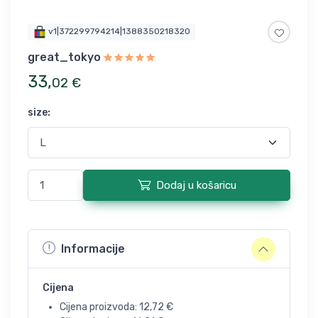
v1|372299794214|1388350218320
great_tokyo
33
,
02
€
size
:
Dodaj u košaricu
Informacije
Cijena
Cijena proizvoda:
12,72
€