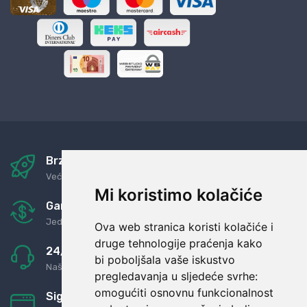
Brza i sigurna dostava
Već za nekoliko dana kod vas
Mi koristimo kolačiće
Garancija u povrat novaca
Jednostavno pravilo: Roba za novac
Ova web stranica koristi kolačiće i
druge tehnologije praćenja kako
24/7 odlična podrška
bi poboljšala vaše iskustvo
Naši agenti uvijek na raspolaganju
pregledavanja u sljedeće svrhe:
omogućiti osnovnu funkcionalnost
Sigurno obročno plaćanje