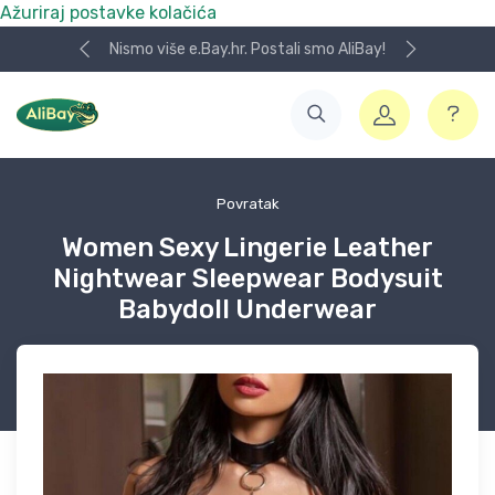
Ažuriraj postavke kolačića
Nismo više e.Bay.hr. Postali smo AliBay!
Povratak
Women Sexy Lingerie Leather
Nightwear Sleepwear Bodysuit
Babydoll Underwear