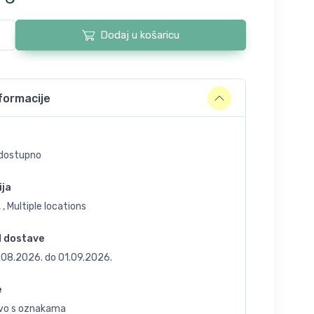
Dodaj u košaricu
formacije
dostupno
ija
 , Multiple locations
d dostave
.08.2026.
do
01.09.2026.
e
vo s oznakama