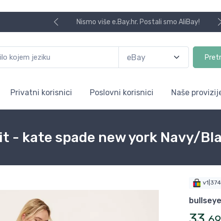
Nismo više e.Bay.hr. Postali smo AliBay!
Pret
Privatni korisnici
Poslovni korisnici
Naše provizij
t - kate spade new york Navy/Bl
v1|37
bullsey
33
,
69