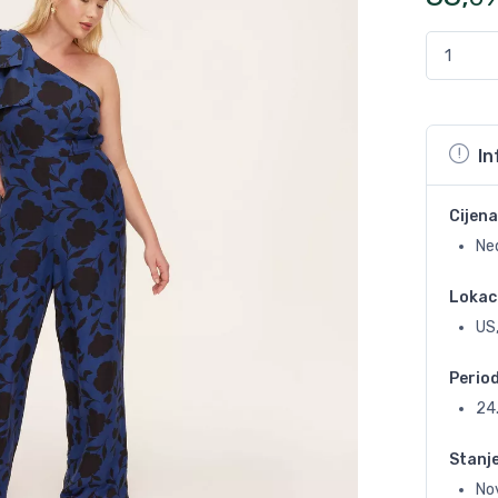
In
Cijena
Ne
Lokac
US,
Perio
24
Stanj
No