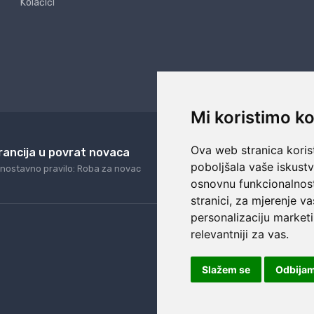
Kolačići
Mi koristimo ko
Ova web stranica korist
rancija u povrat novaca
24/7 odlična podrš
poboljšala vaše iskust
nostavno pravilo: Roba za novac
Naši agenti uvijek na ras
osnovnu funkcionalnos
stranici
,
za mjerenje va
personalizaciju marketi
relevantniji za vas
.
Slažem se
Odbija