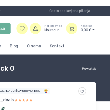
Često postavljena pitanja
Koristite
Hej, prijavi se
Košarica
raži
Moj račun
0,00
€
e
Blog
O nama
Kontakt
ack 0
Povratak
4360134292|1390809631882
e_deals
€