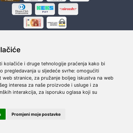
lačiće
i kolačiće i druge tehnologije praćenja kako bi
ka
Sigurno obročno plaćanje
vo pregledavanja u sljedeće svrhe:
omogućiti
polaganju
Do 24 rata bez kamata
t web stranice
,
za pružanje boljeg iskustva na web
šeg interesa za naše proizvode i usluge i za
nških interakcija
,
za isporuku oglasa koji su
m
Promjeni moje postavke