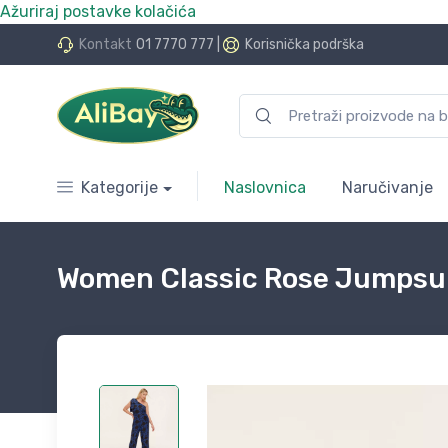
Ažuriraj postavke kolačića
do 24 rate bez kamata
Kontakt
01 7770 777
|
Korisnička podrška
Kategorije
Naslovnica
Naručivanje
Women Classic Rose Jumpsui