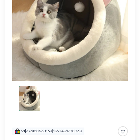
v1|376128560160|1391431798930