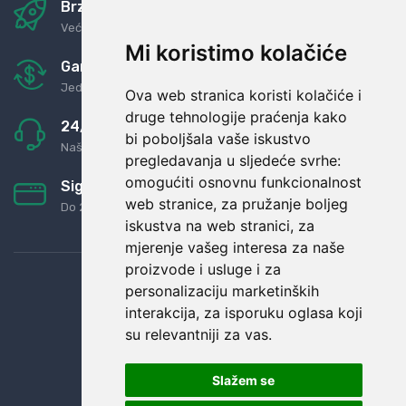
Brza i sigurna dostava
Već za nekoliko dana kod vas
Mi koristimo kolačiće
Garancija u povrat novaca
Jednostavno pravilo: Roba za novac
Ova web stranica koristi kolačiće i
druge tehnologije praćenja kako
24/7 odlična podrška
bi poboljšala vaše iskustvo
Naši agenti uvijek na raspolaganju
pregledavanja u sljedeće svrhe:
omogućiti osnovnu funkcionalnost
Sigurno obročno plaćanje
web stranice
,
za pružanje boljeg
Do 24 rata bez kamata
iskustva na web stranici
,
za
mjerenje vašeg interesa za naše
proizvode i usluge i za
personalizaciju marketinških
interakcija
,
za isporuku oglasa koji
su relevantniji za vas
.
Slažem se