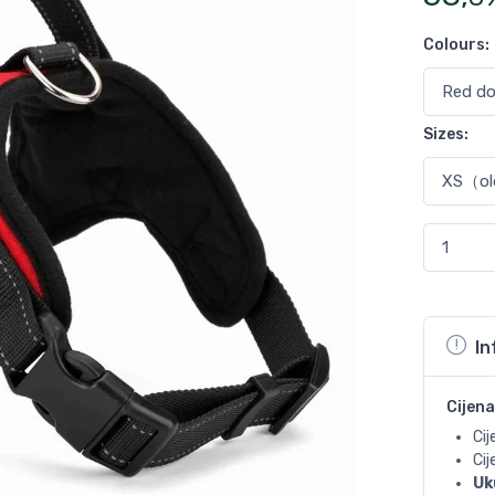
Colours
:
Sizes
:
In
Cijena
Cij
Ci
Uk