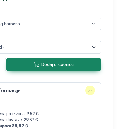
Dodaj u košaricu
formacije
ena proizvoda:
9,52
€
jena dostave:
29,37
€
upno:
38,89
€