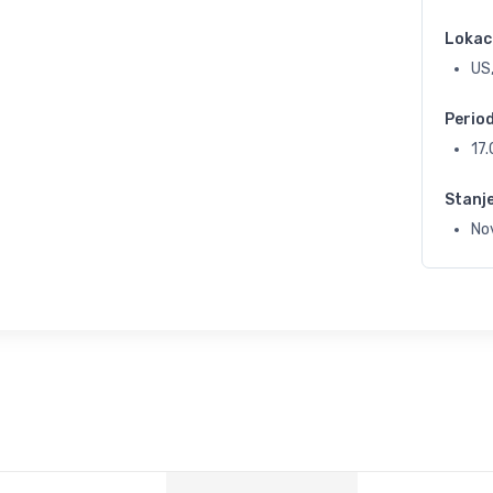
Lokac
US
Perio
17
Stanj
No