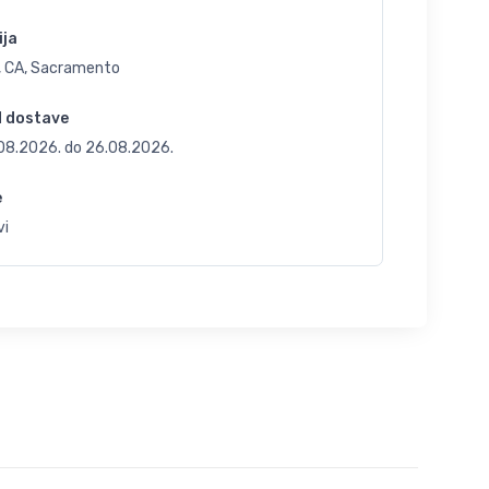
ija
, CA, Sacramento
d dostave
.08.2026.
do
26.08.2026.
e
vi