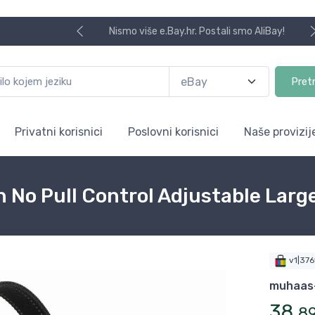
Nismo više e.Bay.hr. Postali smo AliBay!
Pret
Privatni korisnici
Poslovni korisnici
Naše provizij
h No Pull Control Adjustable Lar
v1|37
muhaas
38
,
8