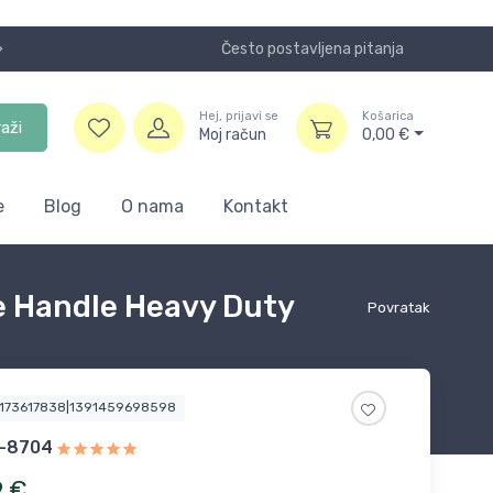
Često postavljena pitanja
Koristite
Hej, prijavi se
Košarica
raži
Moj račun
0,00
€
e
Blog
O nama
Kontakt
ge Handle Heavy Duty
Povratak
6173617838|1391459698598
-8704
9
€