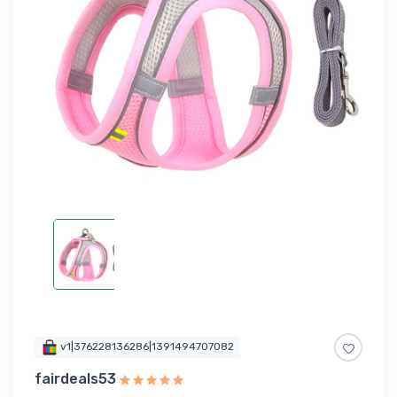
v1|376228136286|1391494707082
fairdeals53