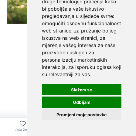
druge tehnologije praćenja kako
bi poboljšala vaše iskustvo
pregledavanja u sljedeće svrhe:
omogućiti osnovnu funkcionalnost
web stranice
,
za pružanje boljeg
iskustva na web stranici
,
za
mjerenje vašeg interesa za naše
proizvode i usluge i za
personalizaciju marketinških
interakcija
,
za isporuku oglasa koji
su relevantniji za vas
.
Slažem se
Odbijam
Promjeni moje postavke
Lista želja
Izbornik
0,00
€