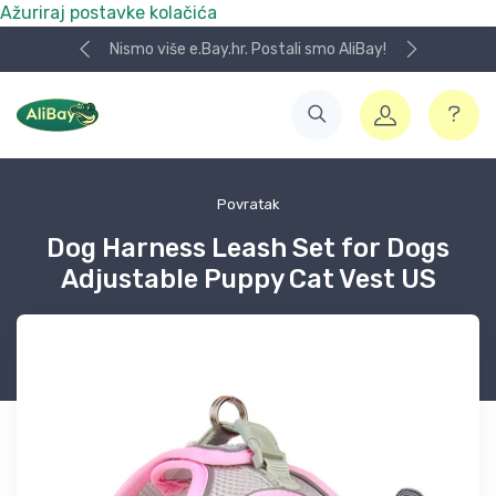
Ažuriraj postavke kolačića
Koristite naša skladišta u UK, USA i DE.
Povratak
Dog Harness Leash Set for Dogs
Adjustable Puppy Cat Vest US