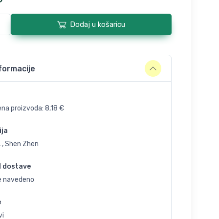
Dodaj u košaricu
formacije
ena proizvoda:
8,18
€
ija
 , Shen Zhen
d dostave
je navedeno
e
vi