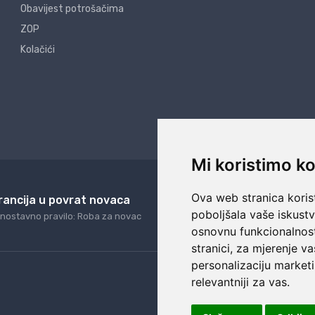
Obavijest potrošačima
ZOP
Kolačići
Mi koristimo ko
Ova web stranica korist
rancija u povrat novaca
24/7 odlična podrš
poboljšala vaše iskust
nostavno pravilo: Roba za novac
Naši agenti uvijek na ras
osnovnu funkcionalnos
stranici
,
za mjerenje va
personalizaciju marketi
relevantniji za vas
.