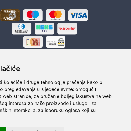
lačiće
i kolačiće i druge tehnologije praćenja kako bi
ka
Sigurno obročno plaćanje
vo pregledavanja u sljedeće svrhe:
omogućiti
polaganju
Do 24 rata bez kamata
t web stranice
,
za pružanje boljeg iskustva na web
šeg interesa za naše proizvode i usluge i za
nških interakcija
,
za isporuku oglasa koji su