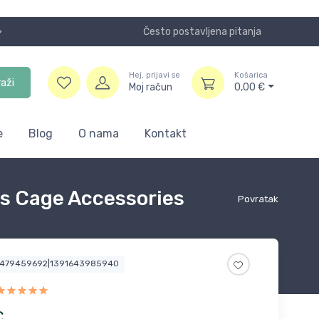
Često postavljena pitanja
Koristite
Hej, prijavi se
Košarica
raži
Moj račun
0,00
€
e
Blog
O nama
Kontakt
ys Cage Accessories
Povratak
6479459692|1391643985940
€