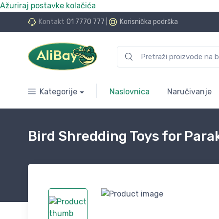
Ažuriraj postavke kolačića
do 24 rate bez kamata
Kontakt
01 7770 777
|
Korisnička podrška
Kategorije
Naslovnica
Naručivanje
Bird Shredding Toys for Par