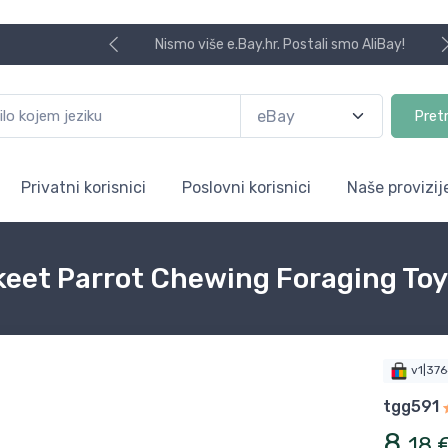
Nismo više e.Bay.hr. Postali smo AliBay!
Pret
Privatni korisnici
Poslovni korisnici
Naše provizij
akeet Parrot Chewing Foraging To
v1|37
tgg591
8
,
18