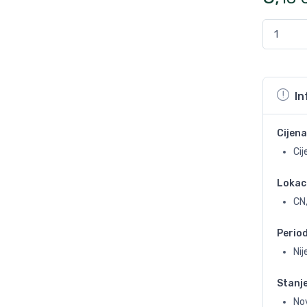
In
Cijena
Cij
Lokac
CN,
Perio
Ni
Stanj
No