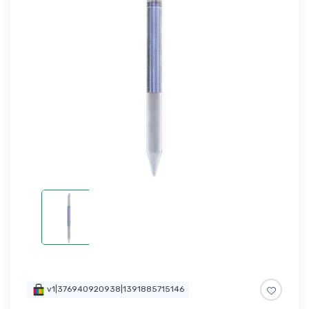
v1|376940920938|1391885715146