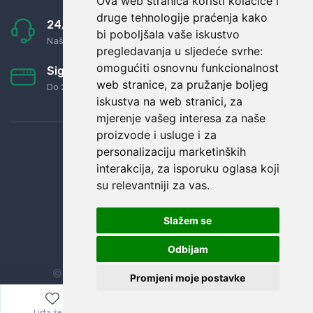
Ova web stranica koristi kolačiće i
druge tehnologije praćenja kako
24/7 odlična podrška
bi poboljšala vaše iskustvo
Naši agenti uvijek na raspolaganju
pregledavanja u sljedeće svrhe:
omogućiti osnovnu funkcionalnost
Sigurno obročno plaćanje
web stranice
,
za pružanje boljeg
Do 24 rata bez kamata
iskustva na web stranici
,
za
mjerenje vašeg interesa za naše
proizvode i usluge i za
personalizaciju marketinških
interakcija
,
za isporuku oglasa koji
su relevantniji za vas
.
Slažem se
Odbijam
© Sva prava zadržana.
Dopi grupa d.o.o.
Promjeni moje postavke
Lista želja
Izbornik
0,00
€