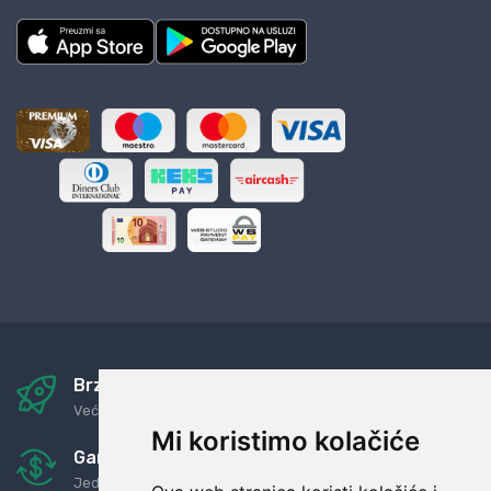
Brza i sigurna dostava
Već za nekoliko dana kod vas
Mi koristimo kolačiće
Garancija u povrat novaca
Jednostavno pravilo: Roba za novac