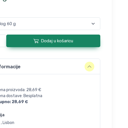
Dodaj u košaricu
formacije
ena proizvoda:
28,69
€
jena dostave: Besplatna
upno:
28,69
€
ija
 , Lisbon