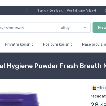
Nismo više e.Bay.hr. Postali smo AliBay!
Pret
Privatni korisnici
Poslovni korisnici
Naše provizij
al Hygiene Powder Fresh Breath 
v1|39
racaoa
28
,
6