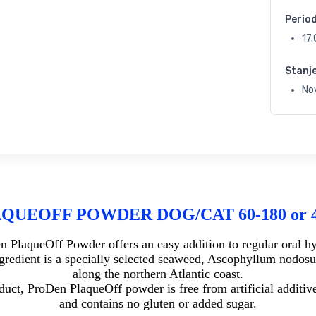
Perio
17
Stanj
No