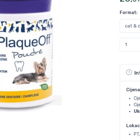
Format
:
In
Cijena
Cij
Ci
Uk
Lokac
PT,