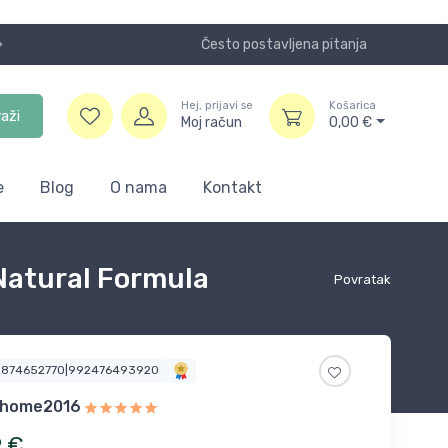
Često postavljena pitanja
Koristite
Hej, prijavi se
Košarica
raži
Moj račun
0,00
€
e
Blog
O nama
Kontakt
Natural Formula
Povratak
2874652770|992476493920
thome2016
9
€