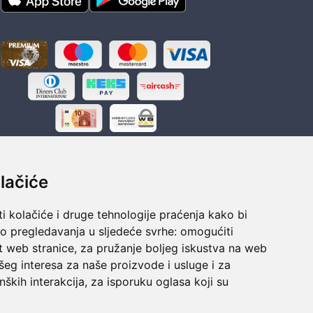
lačiće
i kolačiće i druge tehnologije praćenja kako bi
ka
Sigurno obročno plaćanje
vo pregledavanja u sljedeće svrhe:
omogućiti
polaganju
Do 24 rata bez kamata
t web stranice
,
za pružanje boljeg iskustva na web
šeg interesa za naše proizvode i usluge i za
nških interakcija
,
za isporuku oglasa koji su