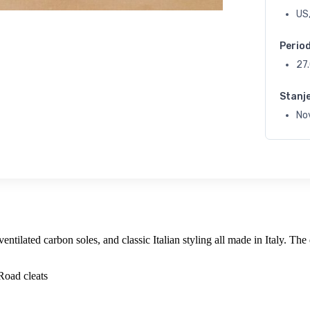
US,
Perio
27
Stanj
No