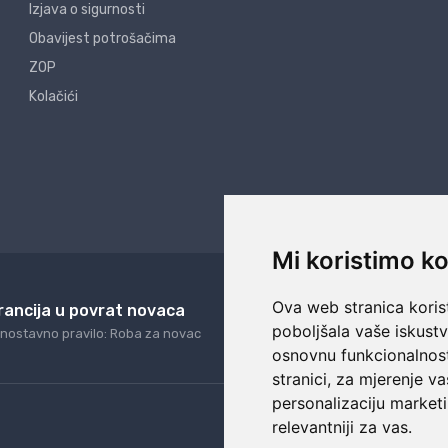
Izjava o sigurnosti
Obavijest potrošačima
ZOP
Kolačići
Mi koristimo ko
Ova web stranica korist
rancija u povrat novaca
24/7 odlična podrš
poboljšala vaše iskust
nostavno pravilo: Roba za novac
Naši agenti uvijek na ras
osnovnu funkcionalnos
stranici
,
za mjerenje va
personalizaciju marketi
relevantniji za vas
.