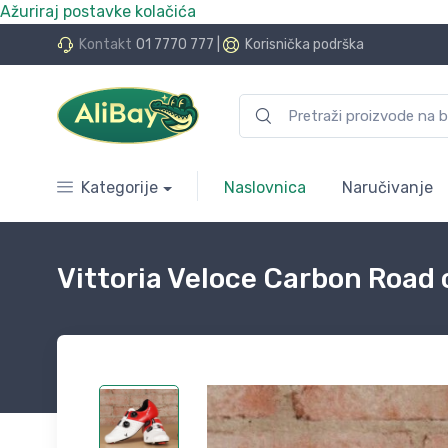
Ažuriraj postavke kolačića
do 24 rate bez kamata
Kontakt
01 7770 777
|
Korisnička podrška
Kategorije
Naslovnica
Naručivanje
Vittoria Veloce Carbon Road 