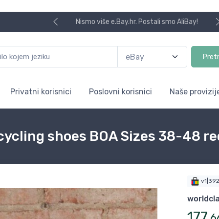
Nismo više e.Bay.hr. Postali smo AliBay!
Pret
Privatni korisnici
Poslovni korisnici
Naše provizij
cycling shoes BOA Sizes 38-48 red
v1|39
worldcl
177
,
6