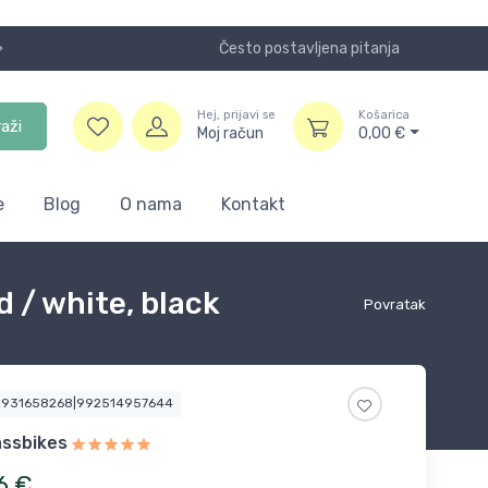
Često postavljena pitanja
Koristite
Hej, prijavi se
Košarica
raži
Moj račun
0,00
€
e
Blog
O nama
Kontakt
 / white, black
Povratak
2931658268|992514957644
assbikes
6
€