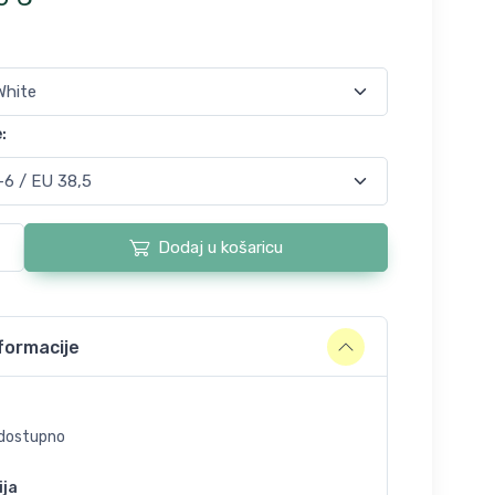
e
:
Dodaj u košaricu
formacije
dostupno
ija