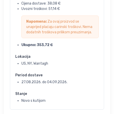
Cijena dostave:
38,08
€
Uvozni troškovi:
51,14
€
Napomena:
Za ovaj proizvod se
unaprijed plaćaju carinski troškovi. Nema
dodatnih troškova prilikom preuzimanja.
Ukupno:
353,72
€
Lokacija
US, NY, Wantagh
Period dostave
27.08.2026.
do
04.09.2026.
Stanje
Novo s kutijom