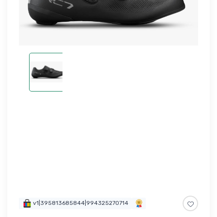
v1|395813685844|994325270714