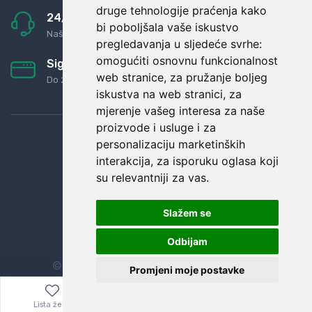
druge tehnologije praćenja kako
24/7 odlična podrška
bi poboljšala vaše iskustvo
Naši agenti uvijek na raspolaganju
pregledavanja u sljedeće svrhe:
omogućiti osnovnu funkcionalnost
Sigurno obročno plaćanje
web stranice
,
za pružanje boljeg
Do 24 rata bez kamata
iskustva na web stranici
,
za
mjerenje vašeg interesa za naše
proizvode i usluge i za
personalizaciju marketinških
interakcija
,
za isporuku oglasa koji
su relevantniji za vas
.
Slažem se
Odbijam
© Sva prava zadržana.
Dopi grupa d.o.o.
Promjeni moje postavke
Lista želja
Izbornik
0,00
€