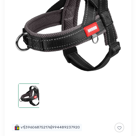
v1|396068752176|994489237920