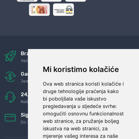
Brza i sigurna dostava
Već za nekoliko dana kod vas
Mi koristimo kolačiće
Garancija u povrat novaca
Jednostavno pravilo: Roba za novac
Ova web stranica koristi kolačiće i
druge tehnologije praćenja kako
24/7 odlična podrška
bi poboljšala vaše iskustvo
Naši agenti uvijek na raspolaganju
pregledavanja u sljedeće svrhe:
omogućiti osnovnu funkcionalnost
Sigurno obročno plaćanje
web stranice
,
za pružanje boljeg
Do 24 rata bez kamata
iskustva na web stranici
,
za
mjerenje vašeg interesa za naše