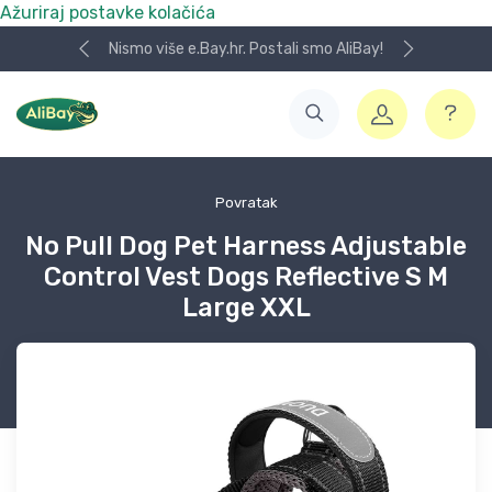
Ažuriraj postavke kolačića
Nismo više e.Bay.hr. Postali smo AliBay!
Povratak
No Pull Dog Pet Harness Adjustable
Control Vest Dogs Reflective S M
Large XXL